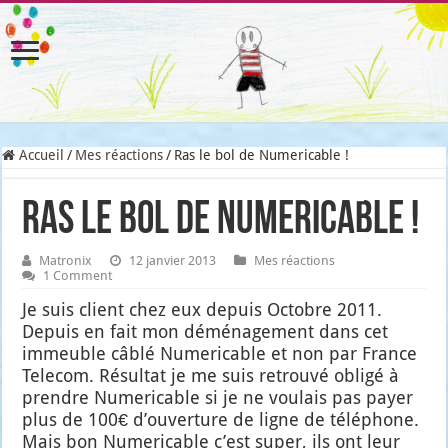
Accueil
/
Mes réactions
/
Ras le bol de Numericable !
Ras le bol de Numericable !
Matronix
12 janvier 2013
Mes réactions
1 Comment
Je suis client chez eux depuis Octobre 2011.
Depuis en fait mon démé­na­ge­ment dans cet
immeuble câblé Nume­ri­cable et non par France
Tele­com. Résul­tat je me suis retrou­vé obli­gé à
prendre Nume­ri­cable si je ne vou­lais pas payer
plus de 100€ d’ouverture de ligne de télé­phone.
Mais bon Nume­ri­cable c’est super, ils ont leur