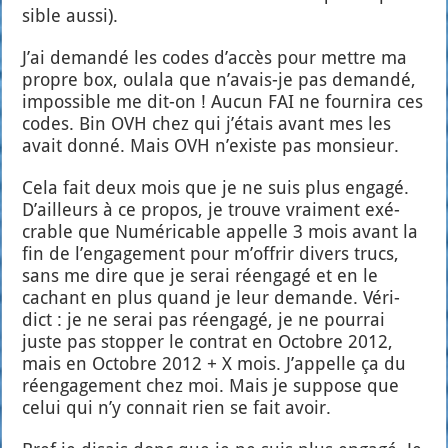
sible aus­si).
J’ai deman­dé les codes d’accès pour mettre ma
propre box, oula­la que n’avais-je pas deman­dé,
impos­sible me dit-on ! Aucun FAI ne four­ni­ra ces
codes. Bin OVH chez qui j’étais avant mes les
avait don­né. Mais OVH n’existe pas mon­sieur.
Cela fait deux mois que je ne suis plus enga­gé.
D’ailleurs à ce pro­pos, je trouve vrai­ment exé­
crable que Numé­ri­cable appelle 3 mois avant la
fin de l’engagement pour m’offrir divers trucs,
sans me dire que je serai réen­ga­gé et en le
cachant en plus quand je leur demande. Véri­
dict : je ne serai pas réen­ga­gé, je ne pour­rai
juste pas stop­per le contrat en Octobre 2012,
mais en Octobre 2012 + X mois. J’appelle ça du
réen­ga­ge­ment chez moi. Mais je sup­pose que
celui qui n’y connait rien se fait avoir.