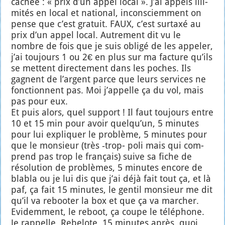
cachée : « prix d’un appel local ». J’ai appels illi­
mi­tés en local et natio­nal, incons­ciem­ment on
pense que c’est gra­tuit. FAUX, c’est sur­taxé au
prix d’un appel local. Autre­ment dit vu le
nombre de fois que je suis obli­gé de les appe­ler,
j’ai tou­jours 1 ou 2€ en plus sur ma fac­ture qu’ils
se mettent direc­te­ment dans les poches. Ils
gagnent de l’argent parce que leurs ser­vices ne
fonc­tionnent pas. Moi j’appelle ça du vol, mais
pas pour eux.
Et puis alors, quel sup­port ! Il faut tou­jours entre
10 et 15 min pour avoir quelqu’un, 5 minutes
pour lui expli­quer le pro­blème, 5 minutes pour
que le mon­sieur (très ‑trop- poli mais qui com­
prend pas trop le fran­çais) suive sa fiche de
réso­lu­tion de pro­blèmes, 5 minutes encore de
bla­bla ou je lui dis que j’ai déjà fait tout ça, et là
paf, ça fait 15 minutes, le gen­til mon­sieur me dit
qu’il va reboo­ter la box et que ça va mar­cher.
Evi­dem­ment, le reboot, ça coupe le télé­phone.
Je rap­pelle. Rebe­lote. 15 minutes après, quoi