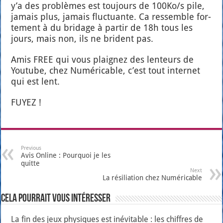
y’a des pro­blèmes est tou­jours de 100Ko/s pile,
jamais plus, jamais fluc­tuante. Ca res­semble for­
te­ment à du bri­dage à par­tir de 18h tous les
jours, mais non, ils ne brident pas.
Amis FREE qui vous plai­gnez des len­teurs de
You­tube, chez Numé­ri­cable, c’est tout inter­net
qui est lent.
FUYEZ !
Previous
Avis Online : Pourquoi je les
quitte
Next
La résiliation chez Numéricable
Cela pourrait vous intéresser
La fin des jeux physiques est inévitable : les chiffres de