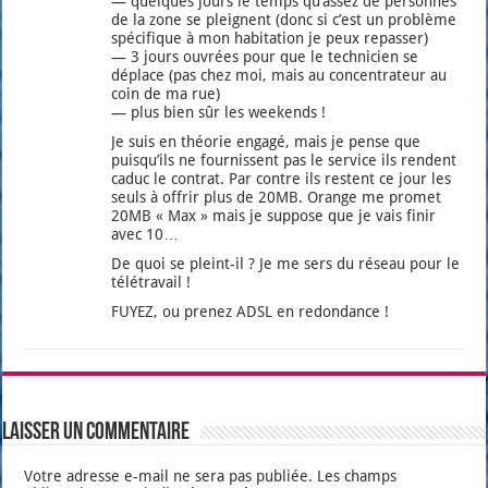
— quelques jours le temps qu’assez de per­sonnes
de la zone se pleignent (donc si c’est un pro­blème
spé­ci­fique à mon habi­ta­tion je peux repas­ser)
— 3 jours ouvrées pour que le tech­ni­cien se
déplace (pas chez moi, mais au concen­tra­teur au
coin de ma rue)
— plus bien sûr les wee­kends !
Je suis en théo­rie enga­gé, mais je pense que
puisqu’ils ne four­nissent pas le ser­vice ils rendent
caduc le contrat. Par contre ils res­tent ce jour les
seuls à offrir plus de 20MB. Orange me pro­met
20MB « Max » mais je sup­pose que je vais finir
avec 10…
De quoi se pleint-il ? Je me sers du réseau pour le
télé­tra­vail !
FUYEZ, ou pre­nez ADSL en redon­dance !
Laisser un commentaire
Votre adresse e-mail ne sera pas publiée.
Les champs