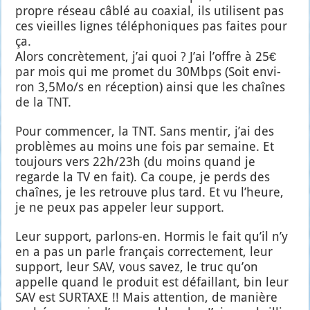
propre réseau câblé au coaxial, ils uti­lisent pas
ces vieilles lignes télé­pho­niques pas faites pour
ça.
Alors concrè­te­ment, j’ai quoi ? J’ai l’offre à 25€
par mois qui me pro­met du 30Mbps (Soit envi­
ron 3,5Mo/s en récep­tion) ain­si que les chaînes
de la TNT.
Pour com­men­cer, la TNT. Sans men­tir, j’ai des
pro­blèmes au moins une fois par semaine. Et
tou­jours vers 22h/23h (du moins quand je
regarde la TV en fait). Ca coupe, je perds des
chaînes, je les retrouve plus tard. Et vu l’heure,
je ne peux pas appe­ler leur sup­port.
Leur sup­port, par­lons-en. Hor­mis le fait qu’il n’y
en a pas un parle fran­çais cor­rec­te­ment, leur
sup­port, leur SAV, vous savez, le truc qu’on
appelle quand le pro­duit est défaillant, bin leur
SAV est SURTAXE !! Mais atten­tion, de manière