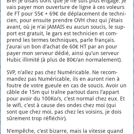
Bref je disais donc que je ne suis plus enga­gé. Je
vais payer mon ouver­ture de ligne à ces voleurs
de FT pour 55€ + 69€ de dépla­ce­ment de tech­ni­
cien, pour ensuite prendre OVH chez qui j’étais
avant, où je n’ai JAMAIS eu aucun sou­cis, le sup­
port est gra­tuit, le gars est tech­ni­cien et com­
prend les termes tech­niques, parle fran­çais.
J’aurai un bon d’achat de 60€ HT par an pour
payer mon ser­veur dédié, ain­si qu’un ser­veur
Hubic illi­mi­té (à plus de 80€/an nor­ma­le­ment).
SVP, n’allez pas chez Numé­ri­cable. Ne recom­
man­dez pas Numé­ri­cable, ils en auront rien à
foutre de votre gueule en cas de sou­cis. Avoir un
câble de 15m qui traîne par­tout dans l’appart
pour avoir du 100Ko/s, c’est nor­mal chez eux. Et
le wifi, c’est à cause des ondes chez moi (qui
sont que chez moi, pas chez les voi­sins, je dois
sûre­ment trop réflé­chir).
N’empêche, c’est bizarre, mais la vitesse quand