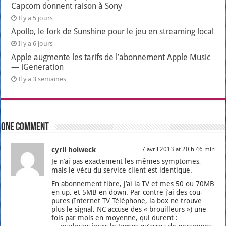
Capcom donnent raison à Sony
Il y a 5 jours
Apollo, le fork de Sunshine pour le jeu en streaming local
Il y a 6 jours
Apple augmente les tarifs de l’abonnement Apple Music
— iGeneration
Il y a 3 semaines
One comment
cyril holweck
7 avril 2013 at 20 h 46 min
Je n’ai pas exac­te­ment les mêmes symp­tomes,
mais le vécu du ser­vice client est iden­tique.
En abon­ne­ment fibre, j’ai la TV et mes 50 ou 70MB
en up, et 5MB en down. Par contre j’ai des cou­
pures (Inter­net TV Télé­phone, la box ne trouve
plus le signal, NC accuse des « brouilleurs ») une
fois par mois en moyenne, qui durent :