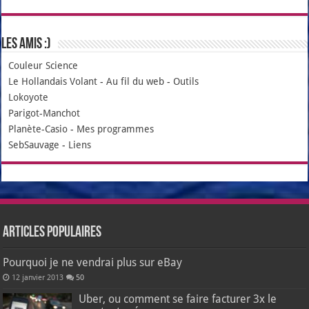
Les amis :)
Couleur Science
Le Hollandais Volant
-
Au fil du web
-
Outils
Lokoyote
Parigot-Manchot
Planète-Casio
-
Mes programmes
SebSauvage
-
Liens
Articles populaires
Pourquoi je ne vendrai plus sur eBay
12 janvier 2013
50
Uber, ou comment se faire facturer 3x le