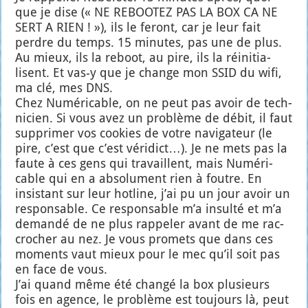
que je dise (« NE REBOOTEZ PAS LA BOX CA NE
SERT A RIEN ! »), ils le feront, car je leur fait
perdre du temps. 15 minutes, pas une de plus.
Au mieux, ils la reboot, au pire, ils la réini­tia­
lisent. Et vas‑y que je change mon SSID du wifi,
ma clé, mes DNS.
Chez Numé­ri­cable, on ne peut pas avoir de tech­
ni­cien. Si vous avez un pro­blème de débit, il faut
sup­pri­mer vos cookies de votre navi­ga­teur (le
pire, c’est que c’est véri­dict…). Je ne mets pas la
faute à ces gens qui tra­vaillent, mais Numé­ri­
cable qui en a abso­lu­ment rien à foutre. En
insis­tant sur leur hot­line, j’ai pu un jour avoir un
res­pon­sable. Ce res­pon­sable m’a insul­té et m’a
deman­dé de ne plus rap­pe­ler avant de me rac­
cro­cher au nez. Je vous pro­mets que dans ces
moments vaut mieux pour le mec qu’il soit pas
en face de vous.
J’ai quand même été chan­gé la box plu­sieurs
fois en agence, le pro­blème est tou­jours là, peut