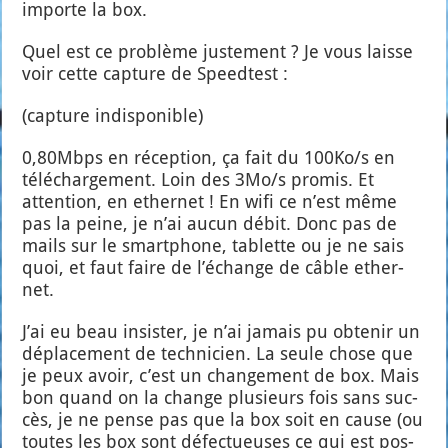
importe la box.
Quel est ce pro­blème jus­te­ment ? Je vous laisse
voir cette cap­ture de Speed­test :
(cap­ture indis­po­nible)
0,80Mbps en récep­tion, ça fait du 100Ko/s en
télé­char­ge­ment. Loin des 3Mo/s pro­mis. Et
atten­tion, en ether­net ! En wifi ce n’est même
pas la peine, je n’ai aucun débit. Donc pas de
mails sur le smart­phone, tablette ou je ne sais
quoi, et faut faire de l’échange de câble ether­
net.
J’ai eu beau insis­ter, je n’ai jamais pu obte­nir un
dépla­ce­ment de tech­ni­cien. La seule chose que
je peux avoir, c’est un chan­ge­ment de box. Mais
bon quand on la change plu­sieurs fois sans suc­
cès, je ne pense pas que la box soit en cause (ou
toutes les box sont défec­tueuses ce qui est pos­