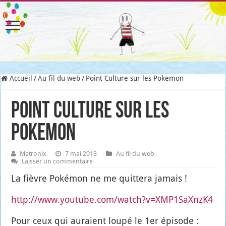
Accueil
/
Au fil du web
/
Point Culture sur les Pokemon
Point Culture sur les
Pokemon
Matronix
7 mai 2013
Au fil du web
Laisser un commentaire
La fièvre Poké­mon ne me quit­te­ra jamais !
http://www.youtube.com/watch?v=XMP1SaXnzK4
Pour ceux qui auraient lou­pé le 1er épi­sode :