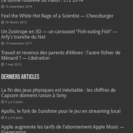
La bonne nouvelle du matin : CFE 2014
16 novembre 2014
Feel the White Hot Rage of a Scientist — Cheezburger
16 février 2015
Un Zootrope en 3D — un caroussel “Fish eating Fish” —
Arfy’z tranche du Net
14 novembre 2017
Travail et revenus des parents d’élèves : l’autre fichier de
Ménard ? — Libération
7 mai 2015
Derniers articles
La fin des jeux physiques est inévitable : les chiffres de
Capcom donnent raison à Sony
Il y a 5 jours
Apollo, le fork de Sunshine pour le jeu en streaming local
Il y a 6 jours
Apple augmente les tarifs de l’abonnement Apple Music —
iGeneration