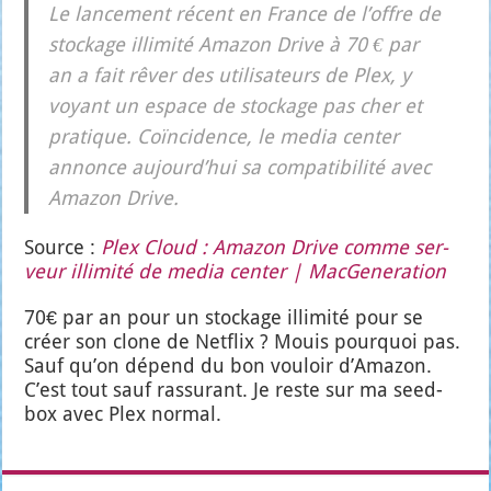
Le lan­ce­ment récent en France de l’offre de
sto­ckage illi­mi­té Ama­zon Drive à 70 € par
an a fait rêver des uti­li­sa­teurs de Plex, y
voyant un espace de sto­ckage pas cher et
pra­tique. Coïn­ci­dence, le media cen­ter
annonce aujourd’­hui sa com­pa­ti­bi­li­té avec
Ama­zon Drive.
Source :
Plex Cloud : Ama­zon Drive comme ser­
veur illi­mi­té de media cen­ter | Mac­Ge­ne­ra­tion
70€ par an pour un sto­ckage illi­mi­té pour se
créer son clone de Net­flix ? Mouis pour­quoi pas.
Sauf qu’on dépend du bon vou­loir d’A­ma­zon.
C’est tout sauf ras­su­rant. Je reste sur ma seed­
box avec Plex nor­mal.