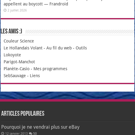
appellent au boycott — Frandroid
2 juillet 2026
Les amis :)
Couleur Science
Le Hollandais Volant
-
Au fil du web
-
Outils
Lokoyote
Parigot-Manchot
Planète-Casio
-
Mes programmes
SebSauvage
-
Liens
Articles populaires
Pourquoi je ne vendrai plus sur eBay
12 janvier 2013
50