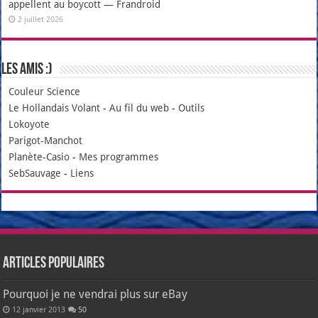
appellent au boycott — Frandroid
2 juillet 2026
Les amis :)
Couleur Science
Le Hollandais Volant
-
Au fil du web
-
Outils
Lokoyote
Parigot-Manchot
Planète-Casio
-
Mes programmes
SebSauvage
-
Liens
Articles populaires
Pourquoi je ne vendrai plus sur eBay
12 janvier 2013
50