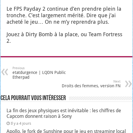
Le FPS Pay­day 2 conti­nue d’en prendre plein la
tronche. C’est lar­ge­ment méri­té. Dire que j’ai
ache­té le jeu… On ne m’y repren­dra plus.
Jouez à Dir­ty Bomb à la place, ou Team For­tress
2.
Previous
etatdurgence | LQDN Public
Etherpad
Next
Droits des femmes, version FN
Cela pourrait vous intéresser
La fin des jeux physiques est inévitable : les chiffres de
Capcom donnent raison à Sony
Il y a 4 jours
Apollo, le fork de Sunshine pour le jeu en streaming local