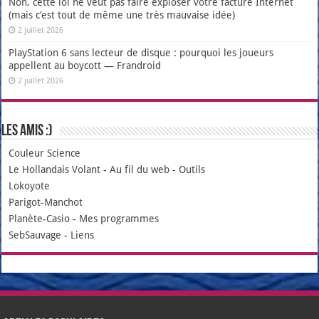
Non, cette loi ne veut pas faire exploser votre facture Internet
(mais c’est tout de même une très mauvaise idée)
2 juillet 2026
PlayStation 6 sans lecteur de disque : pourquoi les joueurs
appellent au boycott — Frandroid
2 juillet 2026
Les amis :)
Couleur Science
Le Hollandais Volant
-
Au fil du web
-
Outils
Lokoyote
Parigot-Manchot
Planète-Casio
-
Mes programmes
SebSauvage
-
Liens