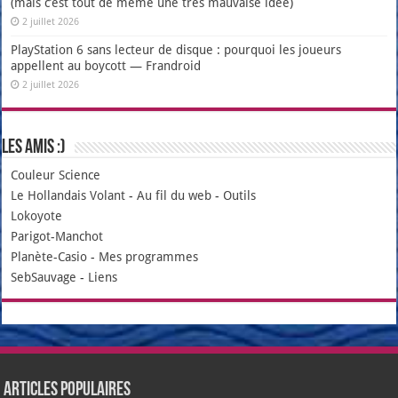
(mais c’est tout de même une très mauvaise idée)
2 juillet 2026
PlayStation 6 sans lecteur de disque : pourquoi les joueurs
appellent au boycott — Frandroid
2 juillet 2026
Les amis :)
Couleur Science
Le Hollandais Volant
-
Au fil du web
-
Outils
Lokoyote
Parigot-Manchot
Planète-Casio
-
Mes programmes
SebSauvage
-
Liens
Articles populaires