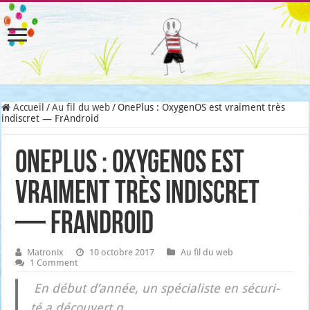
Accueil
/
Au fil du web
/
OnePlus : OxygenOS est vraiment très
indiscret — FrAndroid
OnePlus : OxygenOS est
vraiment très indiscret
— FrAndroid
Matronix
10 octobre 2017
Au fil du web
1 Comment
En début d’an­née, un spé­cia­liste en sécu­ri­
té a décou­vert q