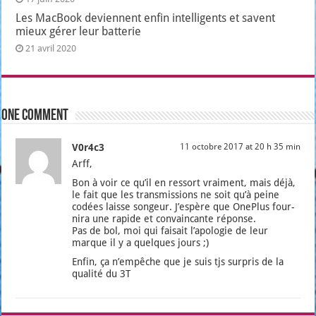
Les MacBook deviennent enfin intelligents et savent
mieux gérer leur batterie
21 avril 2020
One comment
V0r4c3
11 octobre 2017 at 20 h 35 min
Arff,
Bon à voir ce qu’il en res­sort vrai­ment, mais déjà,
le fait que les trans­mis­sions ne soit qu’à peine
codées laisse son­geur. J’es­père que One­Plus four­
ni­ra une rapide et convain­cante réponse.
Pas de bol, moi qui fai­sait l’a­po­lo­gie de leur
marque il y a quelques jours ;)
Enfin, ça n’empêche que je suis tjs sur­pris de la
qua­li­té du 3T