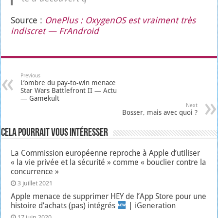
Source :
One­Plus : Oxy­ge­nOS est vrai­ment très
indis­cret — FrAn­droid
Previous
L’ombre du pay-to-win menace
Star Wars Battlefront II — Actu
— Gamekult
Next
Bosser, mais avec quoi ?
Cela pourrait vous intéresser
La Commission européenne reproche à Apple d’utiliser
« la vie privée et la sécurité » comme « bouclier contre la
concurrence »
3 juillet 2021
Apple menace de supprimer HEY de l’App Store pour une
histoire d’achats (pas) intégrés
| iGeneration
17 juin 2020