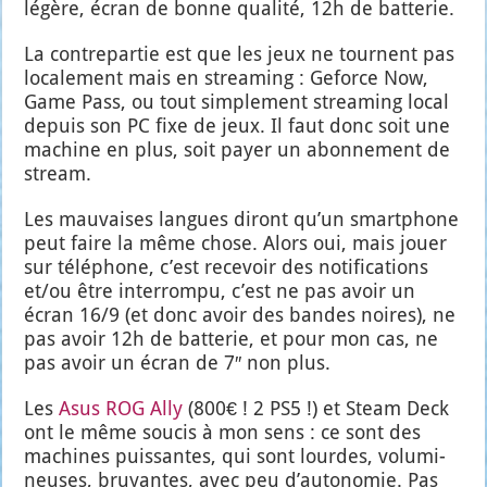
légère, écran de bonne qua­li­té, 12h de bat­te­rie.
La contre­par­tie est que les jeux ne tournent pas
loca­le­ment mais en strea­ming : Geforce Now,
Game Pass, ou tout sim­ple­ment strea­ming local
depuis son PC fixe de jeux. Il faut donc soit une
machine en plus, soit payer un abon­ne­ment de
stream.
Les mau­vaises langues diront qu’un smart­phone
peut faire la même chose. Alors oui, mais jouer
sur télé­phone, c’est rece­voir des noti­fi­ca­tions
et/ou être inter­rom­pu, c’est ne pas avoir un
écran 16/9 (et donc avoir des bandes noires), ne
pas avoir 12h de bat­te­rie, et pour mon cas, ne
pas avoir un écran de 7″ non plus.
Les
Asus ROG Ally
(800€ ! 2 PS5 !) et Steam Deck
ont le même sou­cis à mon sens : ce sont des
machines puis­santes, qui sont lourdes, volu­mi­
neuses, bruyantes, avec peu d’au­to­no­mie. Pas