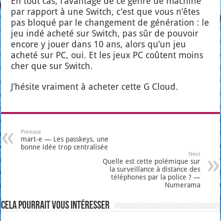
En tout cas, l’a­van­tage de ce genre de machine
par rap­port à une Switch, c’est que vous n’êtes
pas blo­qué par le chan­ge­ment de géné­ra­tion : le
jeu indé ache­té sur Switch, pas sûr de pou­voir
encore y jouer dans 10 ans, alors qu’un jeu
ache­té sur PC, oui. Et les jeux PC coûtent moins
cher que sur Switch.
J’hé­site vrai­ment à ache­ter cette G Cloud.
Previous
mart‑e — Les passkeys, une
bonne idée trop centralisée
Next
Quelle est cette polémique sur
la surveillance à distance des
téléphones par la police ? —
Numerama
Cela pourrait vous intéresser