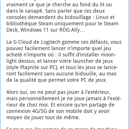
vrai­ment ce que je cherche au fond du lit ou
dans le cana­pé. Sans par­ler que ces deux
consoles demandent du bidouillage : Linux et
biblio­thèque Steam uni­que­ment pour le Steam
Deck, Win­dows 11 sur ROG Ally…
La G Cloud de Logi­tech gomme ces défauts, vous
pou­vez faci­le­ment lan­cer n’im­porte quel jeu
ache­té n’im­porte où : il suf­fit d’ins­tal­ler moon­
light des­sus, et lan­cer votre laun­cher de jeux
(style Play­nite sur PC), et tous les jeux se lan­ce­
ront faci­le­ment sans aucune bidouille, au max
de la qua­li­té que per­met votre PC de jeux.
Alors oui, on ne peut pas jouer à l’ex­té­rieur,
mais per­son­nel­le­ment je ne joue jamais à l’ex­té­
rieur de chez moi. Et encore qu’en par­tage de
connexion 4G/5G de son mobile doit y avoir
moyen de jouer tout de même.