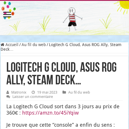
Accueil
/
Au fil du web
/
Logitech G Cloud, Asus ROG Ally, Steam
Deck…
Logitech G Cloud, Asus ROG
Ally, Steam Deck…
Matronix
19 mai 2023
Au fil du web
Laisser un commentaire
La Logi­tech G Cloud sort dans 3 jours au prix de
360€ :
https://amzn.to/45iYqiw
Je trouve que cette “console” a enfin du sens :