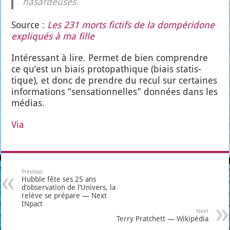
hasar­deuses.
Source :
Les 231 morts fic­tifs de la dom­pé­ri­done
expli­qués à ma fille
Inté­res­sant à lire. Per­met de bien com­prendre
ce qu’est un biais pro­to­pa­thique (biais sta­tis­
tique), et donc de prendre du recul sur cer­taines
infor­ma­tions “sen­sa­tion­nelles” don­nées dans les
médias.
Via
Previous
Hubble fête ses 25 ans
d’observation de l’Univers, la
relève se prépare — Next
INpact
Next
Terry Pratchett — Wikipédia