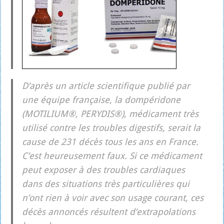
D’a­près un article scien­ti­fique publié par
une équipe fran­çaise, la dom­pé­ri­done
(MOTILIUM®, PERYDIS®), médi­ca­ment très
uti­li­sé contre les troubles diges­tifs, serait la
cause de 231 décès tous les ans en France.
C’est heu­reu­se­ment faux. Si ce médi­ca­ment
peut expo­ser à des troubles car­diaques
dans des situa­tions très par­ti­cu­lières qui
n’ont rien à voir avec son usage cou­rant, ces
décès annon­cés résultent d’ex­tra­po­la­tions