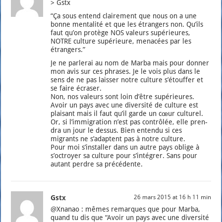
> Gstx
“Ça sous entend clai­re­ment que nous on a une
bonne men­ta­li­té et que les étran­gers non. Qu’ils
faut qu’on pro­tège NOS valeurs supé­rieures,
NOTRE culture supé­rieure, mena­cées par les
étran­gers.”
Je ne par­le­rai au nom de Mar­ba mais pour don­ner
mon avis sur ces phrases. Je le vois plus dans le
sens de ne pas lais­ser notre culture s’é­touf­fer et
se faire écra­ser.
Non, nos valeurs sont loin d’être supé­rieures.
Avoir un pays avec une diver­si­té de culture est
plai­sant mais il faut qu’il garde un cœur cultu­rel.
Or, si l’im­mi­gra­tion n’est pas contrô­lée, elle pren­
dra un jour le des­sus. Bien enten­du si ces
migrants ne s’a­daptent pas à notre culture.
Pour moi s’ins­tal­ler dans un autre pays oblige à
s’oc­troyer sa culture pour s’in­té­grer. Sans pour
autant perdre sa pré­cé­dente.
Gstx
26 mars 2015 at 16 h 11 min
@Xnanao : mêmes remarques que pour Mar­ba,
quand tu dis que “Avoir un pays avec une diver­si­té