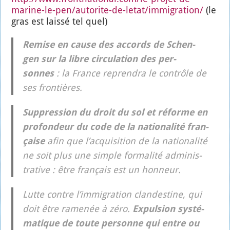
marine-le-pen/autorite-de-letat/immigration/
(le
gras est lais­sé tel quel)
Remise en cause des accords de Schen­
gen sur la libre cir­cu­la­tion des per­
sonnes
: la France repren­dra le contrôle de
ses fron­tières.
Sup­pres­sion du droit du sol et réforme en
pro­fon­deur du code de la natio­na­li­té fran­
çaise
afin que l’acquisition de la natio­na­li­té
ne soit plus une simple for­ma­li­té admi­nis­
tra­tive : être fran­çais est un hon­neur.
Lutte contre l’immigration clan­des­tine, qui
doit être rame­née à zéro.
Expul­sion sys­té­
ma­tique de toute per­sonne qui entre ou