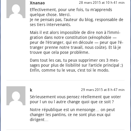
Xnanao
28 mars 2015 at 10 h 41 min
Effec­ti­ve­ment, pour une fois, tu m’ap­prends
quelque chose. Mer­ci.
Je ne pen­sais pas, l’au­teur du blog, res­pon­sable de
ses tiers inter­ve­nants.
Mais il est alors impos­sible de dire non à l’im­mi­
gra­tion dans notre consti­tu­tion (xéno­pho­bie —
peur de l’é­tran­ger, qui en découle — peur que l’é­
tran­ger prenne notre tra­vail, nous coûte). Et là je
trouve que cela pose pro­blème.
Dans tout les cas, tu peux sup­pri­mer ces 3 mes­
sages pour plus de lisi­bi­li­té sur l’ar­ticle prin­ci­pal ;)
Enfin, comme tu le veux, c’est toi le modo.
k
29 mars 2015 at 8 h 47 min
Sérieu­se­ment vous pen­sez réel­le­ment que voter
pour l un ou l autre change quoi que ce soit ?
Notre répu­blique est un men­songe… on peut
chan­ger les pan­tins, ce ne sont plus eux qui
dirigent…