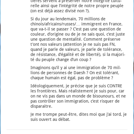
tières servent à pré­ser­ver notre inté­gri­té cultu­
relle ain­si que l’in­té­gri­té de notre propre peuple
(on est déjà assez divi­sé non ?).
Si du jour au len­de­main, 70 mil­lions de
chinois/africains/russes/… immigrent en France,
que va-t-il se pas­ser ? C’est pas une ques­tion de
cou­leur, d’o­ri­gine ou de je ne sais quoi, c’est juste
une ques­tion de men­ta­li­té. Com­ment pré­serve
t’ont nos valeurs (atten­tion je ne suis pas FN,
quand je parle de valeurs, je parle de tolé­rance,
de résis­tance, d’é­ga­li­té et de liber­té), si la majo­ri­
té du peuple change d’un coup ?
Ima­gi­nons qu’il y ai une immi­gra­tion de 70 mil­
lions de per­sonnes de Daesh ? On est tolé­rant,
chaque humain est égal, pas de pro­blème ?
Idéo­lo­gi­que­ment, je pré­cise que je suis CONTRE
les fron­tières. Mais réa­lis­te­ment je suis pour, car
on ne vis pas dans un monde de bisou­nours, et ne
pas contrô­ler son immi­gra­tion, c’est ris­quer de
dis­pa­raitre.
Je me trompe peut-être, dites moi que j’ai tord, je
suis ouvert au débat.