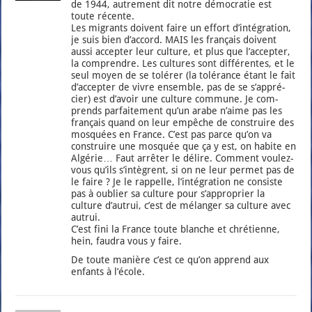
de 1944, autre­ment dit notre démo­cra­tie est
toute récente.
Les migrants doivent faire un effort d’in­té­gra­tion,
je suis bien d’ac­cord. MAIS les fran­çais doivent
aus­si accep­ter leur culture, et plus que l’ac­cep­ter,
la com­prendre. Les cultures sont dif­fé­rentes, et le
seul moyen de se tolé­rer (la tolé­rance étant le fait
d’ac­cep­ter de vivre ensemble, pas de se s’ap­pré­
cier) est d’a­voir une culture com­mune. Je com­
prends par­fai­te­ment qu’un arabe n’aime pas les
fran­çais quand on leur empêche de construire des
mos­quées en France. C’est pas parce qu’on va
construire une mos­quée que ça y est, on habite en
Algé­rie… Faut arrê­ter le délire. Com­ment vou­lez-
vous qu’ils s’in­tègrent, si on ne leur per­met pas de
le faire ? Je le rap­pelle, l’in­té­gra­tion ne consiste
pas à oublier sa culture pour s’ap­pro­prier la
culture d’au­trui, c’est de mélan­ger sa culture avec
autrui.
C’est fini la France toute blanche et chré­tienne,
hein, fau­dra vous y faire.
De toute manière c’est ce qu’on apprend aux
enfants à l’é­cole.