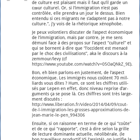
de culture est plai­sant mais il faut qu’il garde un
cœur cultu­rel. Or, si l’immigration n’est pas
contrô­lée, elle pren­dra un jour le des­sus. Bien
enten­du si ces migrants ne s’adaptent pas à notre
culture.”, j’y vois de la rhé­to­rique xéno­phobe.
Je peux volon­tiers dis­cu­ter de l’as­pect éco­no­mique
de l’im­mi­gra­tion, mais par contre, je me sens
dému­ni face à des pro­pos sur l’as­pect “cultu­rel” et
qui se bornent à dire que “l’oc­ci­dent est mena­cé
par le choc des civi­li­sa­tions”, aka le dis­cours à‑la
zemmour/levy (cf
https://www.youtube.com/watch?v=05OaQNkZ_9E
).
Bon, eh bien par­lons-en jus­te­ment, de l’as­pect
éco­no­mique. Les immi­grés nous coûtent 70 mil­
liards vous dites ? Hum, ce sont les chiffres uti­li­
sés par Lepen en effet, donc niveau reprise d’ar­
gu­ments ça se pose là. Ces chiffres sont très lar­ge­
ment dis­cu­tés :
http://www.liberation.fr/video/2014/04/09/cout-
de-l-immigration-les-grosses-approximations-de-
jean-marie-le-pen_994306
Ensuite, si on rai­sonne en terme de ce qui “coûte”
et de ce qui “rap­porte”, c’est à dire selon la grille
de lec­ture domi­nante actuelle, néo­li­bé­rale, (le
bon tra­vailleur pro­duc­tif VS l’as­sis­té), on jus­ti­fie la