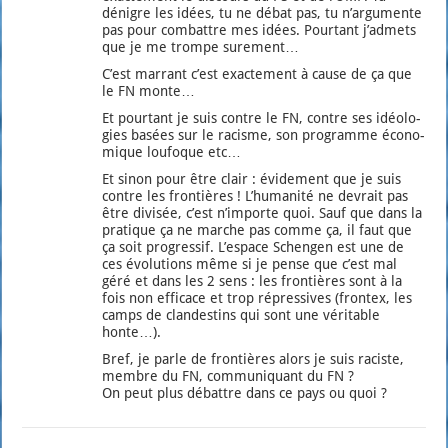
dénigre les idées, tu ne débat pas, tu n’ar­gu­mente
pas pour com­battre mes idées. Pour­tant j’ad­mets
que je me trompe sur­ement…
C’est mar­rant c’est exac­te­ment à cause de ça que
le FN monte…
Et pour­tant je suis contre le FN, contre ses idéo­lo­
gies basées sur le racisme, son pro­gramme éco­no­
mique lou­foque etc…
Et sinon pour être clair : évi­de­ment que je suis
contre les fron­tières ! L’hu­ma­ni­té ne devrait pas
être divi­sée, c’est n’im­porte quoi. Sauf que dans la
pra­tique ça ne marche pas comme ça, il faut que
ça soit pro­gres­sif. L’es­pace Schen­gen est une de
ces évo­lu­tions même si je pense que c’est mal
géré et dans les 2 sens : les fron­tières sont à la
fois non effi­cace et trop répres­sives (fron­tex, les
camps de clan­des­tins qui sont une véri­table
honte…).
Bref, je parle de fron­tières alors je suis raciste,
membre du FN, com­mu­ni­quant du FN ?
On peut plus débattre dans ce pays ou quoi ?