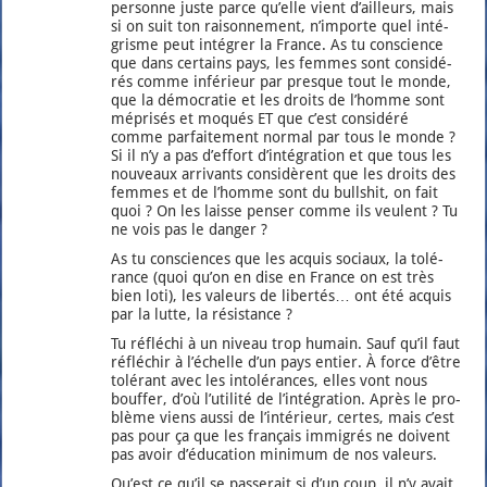
per­sonne juste parce qu’elle vient d’ailleurs, mais
si on suit ton rai­son­ne­ment, n’im­porte quel inté­
grisme peut inté­grer la France. As tu conscience
que dans cer­tains pays, les femmes sont consi­dé­
rés comme infé­rieur par presque tout le monde,
que la démo­cra­tie et les droits de l’homme sont
mépri­sés et moqués ET que c’est consi­dé­ré
comme par­fai­te­ment nor­mal par tous le monde ?
Si il n’y a pas d’ef­fort d’in­té­gra­tion et que tous les
nou­veaux arri­vants consi­dèrent que les droits des
femmes et de l’homme sont du bull­shit, on fait
quoi ? On les laisse pen­ser comme ils veulent ? Tu
ne vois pas le dan­ger ?
As tu consciences que les acquis sociaux, la tolé­
rance (quoi qu’on en dise en France on est très
bien loti), les valeurs de liber­tés… ont été acquis
par la lutte, la résis­tance ?
Tu réflé­chi à un niveau trop humain. Sauf qu’il faut
réflé­chir à l’échelle d’un pays entier. À force d’être
tolé­rant avec les into­lé­rances, elles vont nous
bouf­fer, d’où l’u­ti­li­té de l’in­té­gra­tion. Après le pro­
blème viens aus­si de l’in­té­rieur, certes, mais c’est
pas pour ça que les fran­çais immi­grés ne doivent
pas avoir d’é­du­ca­tion mini­mum de nos valeurs.
Qu’est ce qu’il se pas­se­rait si d’un coup, il n’y avait