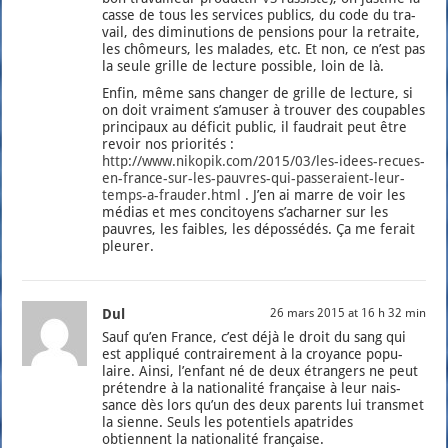
casse de tous les ser­vices publics, du code du tra­
vail, des dimi­nu­tions de pen­sions pour la retraite,
les chô­meurs, les malades, etc. Et non, ce n’est pas
la seule grille de lec­ture pos­sible, loin de là.
Enfin, même sans chan­ger de grille de lec­ture, si
on doit vrai­ment s’a­mu­ser à trou­ver des cou­pables
prin­ci­paux au défi­cit public, il fau­drait peut être
revoir nos prio­ri­tés :
http://www.nikopik.com/2015/03/les-idees-recues-
en-france-sur-les-pauvres-qui-passeraient-leur-
temps-a-frauder.html
. J’en ai marre de voir les
médias et mes conci­toyens s’a­char­ner sur les
pauvres, les faibles, les dépos­sé­dés. Ça me ferait
pleu­rer.
Dul
26 mars 2015 at 16 h 32 min
Sauf qu’en France, c’est déjà le droit du sang qui
est appli­qué contrai­re­ment à la croyance popu­
laire. Ain­si, l’en­fant né de deux étran­gers ne peut
pré­tendre à la natio­na­li­té fran­çaise à leur nais­
sance dès lors qu’un des deux parents lui trans­met
la sienne. Seuls les poten­tiels apa­trides
obtiennent la natio­na­li­té fran­çaise.