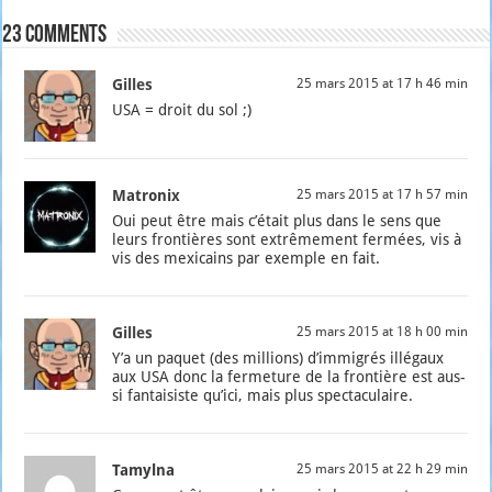
23 comments
Gilles
25 mars 2015 at 17 h 46 min
USA = droit du sol ;)
Matronix
25 mars 2015 at 17 h 57 min
Oui peut être mais c’é­tait plus dans le sens que
leurs fron­tières sont extrê­me­ment fer­mées, vis à
vis des mexi­cains par exemple en fait.
Gilles
25 mars 2015 at 18 h 00 min
Y’a un paquet (des mil­lions) d’im­mi­grés illé­gaux
aux USA donc la fer­me­ture de la fron­tière est aus­
si fan­tai­siste qu’i­ci, mais plus spec­ta­cu­laire.
Tamylna
25 mars 2015 at 22 h 29 min