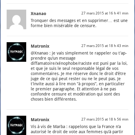
Xnanao
27 mars 2015 at 16 h 41 min
Tron­quer des mes­sages et en sup­pri­mer… est une
forme bien misé­rable de cen­sure.
Matronix
27 mars 2015 at 18 h 43 min
@Xnanao : je vais sim­ple­ment te rap­pe­ler ou t’ap­
prendre qu’un mes­sage
diffamatoire/xénophobe/raciste est puni par la loi,
et que je suis le seul res­pon­sable légal de vos
com­men­taires. Je me réserve donc le droit d’être
juge de ce qui peut res­ter ou ne le peut pas. Je
t’in­vite aus­si à lire mon “à pro­pos”, en par­ti­cu­lier
le pre­mier para­graphe. Et atten­tion à ne pas
confondre cen­sure et modé­ra­tion qui sont des
choses bien dif­fé­rentes.
Matronix
27 mars 2015 at 18 h 56 min
Vis à vis de Mar­ba : rap­pe­lons que la France n’a
auto­ri­sé le droit de vote aux femmes qu’à par­tir