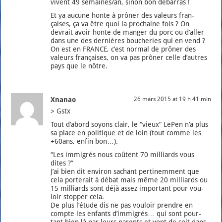
vivent 49 semaines/an, sinon bon débar­ras !
Et ya aucune honte à prô­ner des valeurs fran­
çaises, ça va être quoi la pro­chaine fois ? On
devrait avoir honte de man­ger du porc ou d’al­ler
dans une des der­nières bou­che­ries qui en vend ?
On est en FRANCE, c’est nor­mal de prô­ner des
valeurs fran­çaises, on va pas prô­ner celle d’autres
pays que le nôtre.
Xnanao
26 mars 2015 at 19 h 41 min
> Gstx
Tout d’a­bord soyons clair, le “vieux” LePen n’a plus
sa place en poli­tique et de loin (tout comme les
+60ans, enfin bon…).
“Les immi­grés nous coûtent 70 mil­liards vous
dites ?”
J’ai bien dit envi­ron sachant per­ti­nem­ment que
cela por­te­rait à débat mais même 20 mil­liards ou
15 mil­liards sont déjà assez impor­tant pour vou­
loir stop­per cela.
De plus l’é­tude dis ne pas vou­loir prendre en
compte les enfants d’im­mi­grés… qui sont pour­
tant bien là par leurs parents et vont de soit dans