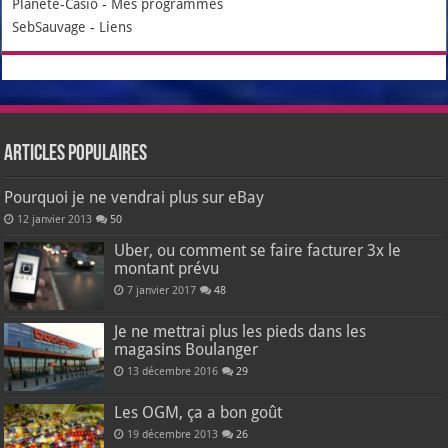
Planète-Casio
-
Mes programmes
SebSauvage
-
Liens
Articles populaires
Pourquoi je ne vendrai plus sur eBay
12 janvier 2013
50
Uber, ou comment se faire facturer 3x le
montant prévu
7 janvier 2017
48
Je ne mettrai plus les pieds dans les
magasins Boulanger
13 décembre 2016
29
Les OGM, ça a bon goût
19 décembre 2013
26