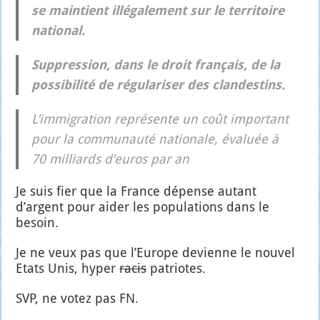
se main­tient illé­ga­le­ment sur le ter­ri­toire
natio­nal.
Sup­pres­sion, dans le droit fran­çais, de la
pos­si­bi­li­té de régu­la­ri­ser des clan­des­tins.
L’immigration repré­sente un coût impor­tant
pour la com­mu­nau­té natio­nale, éva­luée à
70 mil­liards d’euros par an
Je suis fier que la France dépense autant
d’argent pour aider les popu­la­tions dans le
besoin.
Je ne veux pas que l’Eu­rope devienne le nou­vel
Etats Unis, hyper
racis
patriotes.
SVP, ne votez pas FN.