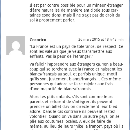
Il est par contre pos­sible pour un mineur étran­ger
d’être natu­ra­li­sé de manière anti­ci­pée sous cer­
taines condi­tions, mais il ne s’a­git pas de droit du
sol à pro­pre­ment par­ler.
Cocorico
26 mars 2015 at 18 h 43 min
“La France est un pays de tolé­rance, de res­pect. Ce
sont les valeurs que je veux trans­mettre aux
enfants. Pas la peur de l’étranger.”
Va fal­loir l’ap­prendre aux étran­gers ça. Yen a beau­
coup qui se torchent avec la France et haïssent les
blancs/français au seul, et par­fois unique, motif
qu’ils sont jus­te­ment blancs/français… Ces même
per­sonnes qui adore se faire cajo­ler aux frais
d’une majo­ri­té de blancs/français…
Alors tes ptits enfants, s’ils sont comme leurs
parents et refusent de s’in­té­grer, ils peuvent
prendre un billet d’a­vion direc­te­ment leur bled
ado­ré. Dans le cas contraire ils peuvent res­tez
volon­tier. Quand on va dans un autre pays, on se
plie aux cou­tumes locales. A eux de faire de
même, au lieu de leurs “nike la france”, pays où ils