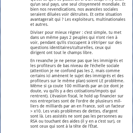
qu’un seul pays, une seul citoyen­ne­té mon­diale. Et
bien nos reven­di­ca­tions, nos avan­cées sociales
seraient diluées voir détruites. Et cette situa­tion
avan­ta­ge­rait qui ? Les exploi­teurs, mul­ti­na­tio­nales
et autres.
Divi­ser pour mieux régner : c’est simple, tu met
dans un même pays 2 peuples qui n’ont rien à
voir, pen­dant qu’ils s’oc­cupent à s’é­tri­per sur des
ques­tions identitaires/culturelles, ceux qui
dirigent ont tout le champs libre.
En revanche je ne pense pas que les immi­grés et
les pro­fi­teurs de bas niveau de l’é­chelle sociale
(atten­tion je ne confond pas les 2, mais comme
cer­tains ici amènent le sujet des immi­grés et des
pro­fi­teurs sur le même plan) soient LE pro­blème.
Même si ça coute 100 mil­liards par an (ce dont je
doute, vu qu’ils y a des cotisations/impots qui
rentrent). L’é­va­sion fis­cal, le hold up finan­cier sur
nos entre­prises sont de l’ordre de plu­sieurs mil­
liers de mil­liards par an en France, soit un fac­teur
> x10. Les vrais pro­blèmes de dettes, d’argent
sont là. Les assis­tés ne sont pas les per­sonnes au
RSA ou tou­chant des aides (il y en a c’est sur), ce
sont ceux qui sont à la tête de l’É­tat.