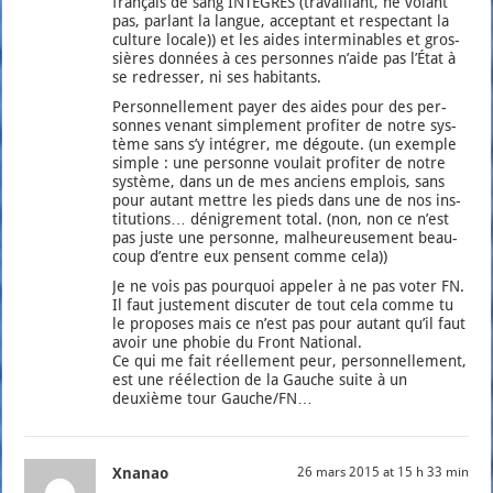
fran­çais de sang INTÉGRÉS (tra­vaillant, ne volant
pas, par­lant la langue, accep­tant et res­pec­tant la
culture locale)) et les aides inter­mi­nables et gros­
sières don­nées à ces per­sonnes n’aide pas l’É­tat à
se redres­ser, ni ses habi­tants.
Per­son­nel­le­ment payer des aides pour des per­
sonnes venant sim­ple­ment pro­fi­ter de notre sys­
tème sans s’y inté­grer, me dégoute. (un exemple
simple : une per­sonne vou­lait pro­fi­ter de notre
sys­tème, dans un de mes anciens emplois, sans
pour autant mettre les pieds dans une de nos ins­
ti­tu­tions… déni­gre­ment total. (non, non ce n’est
pas juste une per­sonne, mal­heu­reu­se­ment beau­
coup d’entre eux pensent comme cela))
Je ne vois pas pour­quoi appe­ler à ne pas voter FN.
Il faut jus­te­ment dis­cu­ter de tout cela comme tu
le pro­poses mais ce n’est pas pour autant qu’il faut
avoir une pho­bie du Front Natio­nal.
Ce qui me fait réel­le­ment peur, per­son­nel­le­ment,
est une réélec­tion de la Gauche suite à un
deuxième tour Gauche/FN…
Xnanao
26 mars 2015 at 15 h 33 min