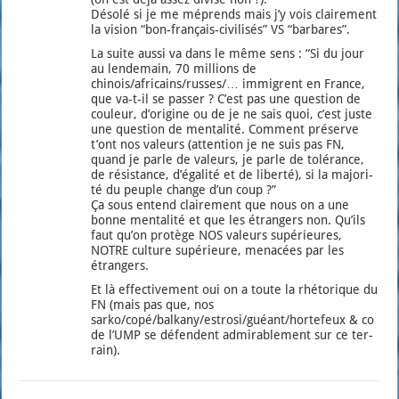
Déso­lé si je me méprends mais j’y vois clai­re­ment
la vision “bon-fran­çais-civi­li­sés” VS “bar­bares”.
La suite aus­si va dans le même sens : “Si du jour
au len­de­main, 70 mil­lions de
chinois/africains/russes/… immigrent en France,
que va-t-il se pas­ser ? C’est pas une ques­tion de
cou­leur, d’origine ou de je ne sais quoi, c’est juste
une ques­tion de men­ta­li­té. Com­ment pré­serve
t’ont nos valeurs (atten­tion je ne suis pas FN,
quand je parle de valeurs, je parle de tolé­rance,
de résis­tance, d’égalité et de liber­té), si la majo­ri­
té du peuple change d’un coup ?”
Ça sous entend clai­re­ment que nous on a une
bonne men­ta­li­té et que les étran­gers non. Qu’ils
faut qu’on pro­tège NOS valeurs supé­rieures,
NOTRE culture supé­rieure, mena­cées par les
étran­gers.
Et là effec­ti­ve­ment oui on a toute la rhé­to­rique du
FN (mais pas que, nos
sarko/copé/balkany/estrosi/guéant/hortefeux & co
de l’UMP se défendent admi­ra­ble­ment sur ce ter­
rain).