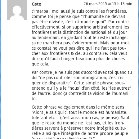
Gstx
26 mars 2015 at 15 h 13 min
@marba : moi aus­si je suis contre les fron­tières,
comme toi je pense que “L’humanité ne devrait
pas être divi­sée, c’est n’importe quoi”. Par contre,
effec­ti­ve­ment, si on sup­prime arbi­trai­re­ment les
fron­tières et la dis­tinc­tion de natio­na­li­té du jour
au len­de­main, en gar­dant tout le reste inchan­gé,
ça ne mar­che­ra pas, évi­dem­ment. Mais pour moi,
ce constat ne veut pas dire qu’il ne faut pas tou­
cher aux fron­tières & cie, au contraire, cela veut
dire qu’il faut chan­ger beau­coup plus de choses
que cela.
Par contre je ne suis pas d’ac­cord avec toi quand tu
dis “ne pas contrô­ler son immi­gra­tion, c’est ris­
quer de dis­pa­raitre”. Cette simple phrase sous-
entend qu’il y a le “nous” d’un côté, les “les autres”
de l’autre, donc ça contre­dit ta vision de l’hu­ma­ni­
té.
Cette phrase va éga­le­ment dans le même sens :
“Alors je sais qu’ici tout le monde est huma­niste,
tolé­rant etc… (c’est aus­si mon cas, je pense). Sauf
que le reste du monde ne l’est pas, et les fron­
tières servent à pré­ser­ver notre inté­gri­té cultu­
relle ain­si que l’intégrité de notre propre peuple
(on est déjà assez divi­sé non ?).”