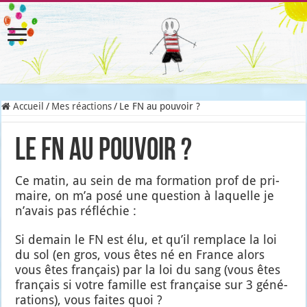
Accueil
/
Mes réactions
/
Le FN au pouvoir ?
Le FN au pouvoir ?
Ce matin, au sein de ma for­ma­tion prof de pri­
maire, on m’a posé une ques­tion à laquelle je
n’a­vais pas réflé­chie :
Si demain le FN est élu, et qu’il rem­place la loi
du sol (en gros, vous êtes né en France alors
vous êtes fran­çais) par la loi du sang (vous êtes
fran­çais si votre famille est fran­çaise sur 3 géné­
ra­tions), vous faites quoi ?