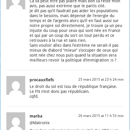
Ca va peut être pas plaire mais bon ca reste mon
avis, pas aus­si extrème que le par­tis cité.
Je dit pas qu’il fau­drait pas aider les popu­la­tions
dans le besoins, mais dépen­sé de l’e­ner­gie du
temps et de l’ar­gents alors qu’il en faut aus­si sur
notre propre sol direc­te­ment, je trouve ça un peu
injuste du coup pour ceux qui sont née en France
et qui par un coup du sort on tout per­du et ce
retrouves à la rue et sans rien.
Sans vou­loir allez dans l’ex­trème ne serait-il pas
mieux de d’a­bord “mieux” s’oc­cu­per de ceux qui
sont née chez nous puis quand la situa­tion sera
meilleurs revoir la poli­tique d’im­mi­gra­tion :o ?
procauxfiefs
25 mars 2015 at 23 h 24 min
Le droit du sol est issu de répu­blique fran­çaise.
Le FN n’est donc pas répu­bli­cain.
cqfd.
marba
26 mars 2015 at 11 h 53 min
@Matronix