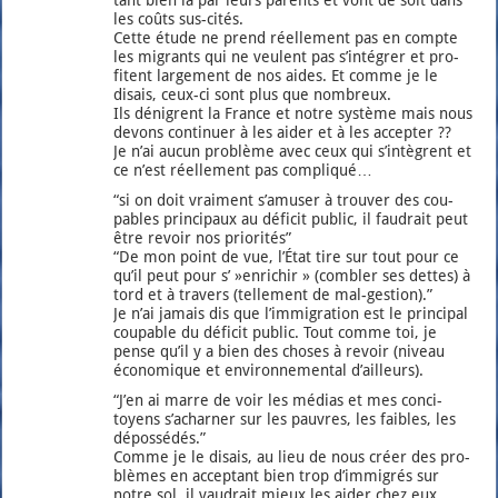
les coûts sus-cités.
Cette étude ne prend réel­le­ment pas en compte
les migrants qui ne veulent pas s’in­té­grer et pro­
fitent lar­ge­ment de nos aides. Et comme je le
disais, ceux-ci sont plus que nom­breux.
Ils dénigrent la France et notre sys­tème mais nous
devons conti­nuer à les aider et à les accep­ter ??
Je n’ai aucun pro­blème avec ceux qui s’intègrent et
ce n’est réel­le­ment pas com­pli­qué…
“si on doit vrai­ment s’amuser à trou­ver des cou­
pables prin­ci­paux au défi­cit public, il fau­drait peut
être revoir nos prio­ri­tés”
“De mon point de vue, l’État tire sur tout pour ce
qu’il peut pour s’ »enri­chir » (com­bler ses dettes) à
tord et à tra­vers (tel­le­ment de mal-ges­tion).”
Je n’ai jamais dis que l’im­mi­gra­tion est le prin­ci­pal
cou­pable du défi­cit public. Tout comme toi, je
pense qu’il y a bien des choses à revoir (niveau
éco­no­mique et envi­ron­ne­men­tal d’ailleurs).
“J’en ai marre de voir les médias et mes conci­
toyens s’acharner sur les pauvres, les faibles, les
dépos­sé­dés.”
Comme je le disais, au lieu de nous créer des pro­
blèmes en accep­tant bien trop d’im­mi­grés sur
notre sol, il vau­drait mieux les aider chez eux…