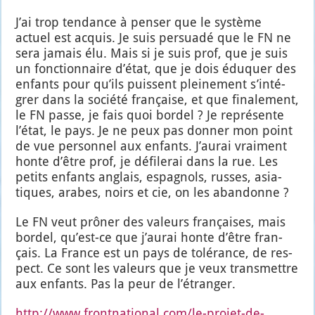
J’ai trop ten­dance à pen­ser que le sys­tème
actuel est acquis. Je suis per­sua­dé que le FN ne
sera jamais élu. Mais si je suis prof, que je suis
un fonc­tion­naire d’é­tat, que je dois édu­quer des
enfants pour qu’ils puissent plei­ne­ment s’in­té­
grer dans la socié­té fran­çaise, et que fina­le­ment,
le FN passe, je fais quoi bor­del ? Je repré­sente
l’é­tat, le pays. Je ne peux pas don­ner mon point
de vue per­son­nel aux enfants. J’au­rai vrai­ment
honte d’être prof, je défi­le­rai dans la rue. Les
petits enfants anglais, espa­gnols, russes, asia­
tiques, arabes, noirs et cie, on les aban­donne ?
Le FN veut prô­ner des valeurs fran­çaises, mais
bor­del, qu’est-ce que j’au­rai honte d’être fran­
çais. La France est un pays de tolé­rance, de res­
pect. Ce sont les valeurs que je veux trans­mettre
aux enfants. Pas la peur de l’é­tran­ger.
http://www.frontnational.com/le-projet-de-