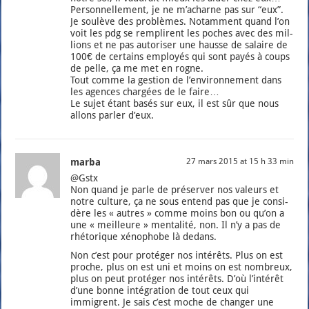
Per­son­nel­le­ment, je ne m’a­charne pas sur “eux”.
Je sou­lève des pro­blèmes. Notam­ment quand l’on
voit les pdg se rem­plirent les poches avec des mil­
lions et ne pas auto­ri­ser une hausse de salaire de
100€ de cer­tains employés qui sont payés à coups
de pelle, ça me met en rogne.
Tout comme la ges­tion de l’en­vi­ron­ne­ment dans
les agences char­gées de le faire…
Le sujet étant basés sur eux, il est sûr que nous
allons par­ler d’eux.
marba
27 mars 2015 at 15 h 33 min
@Gstx
Non quand je parle de pré­ser­ver nos valeurs et
notre culture, ça ne sous entend pas que je consi­
dère les « autres » comme moins bon ou qu’on a
une « meilleure » men­ta­li­té, non. Il n’y a pas de
rhé­to­rique xéno­phobe là dedans.
Non c’est pour pro­té­ger nos inté­rêts. Plus on est
proche, plus on est uni et moins on est nom­breux,
plus on peut pro­té­ger nos inté­rêts. D’où l’intérêt
d’une bonne inté­gra­tion de tout ceux qui
immigrent. Je sais c’est moche de chan­ger une