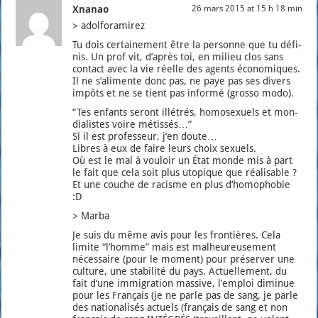
Xnanao
26 mars 2015 at 15 h 18 min
> adol­fo­ra­mi­rez
Tu dois cer­tai­ne­ment être la per­sonne que tu défi­
nis. Un prof vit, d’a­près toi, en milieu clos sans
contact avec la vie réelle des agents éco­no­miques.
Il ne s’a­li­mente donc pas, ne paye pas ses divers
impôts et ne se tient pas infor­mé (gros­so modo).
“Tes enfants seront illé­trés, homo­sexuels et mon­
dia­listes voire métis­sés…”
Si il est pro­fes­seur, j’en doute…
Libres à eux de faire leurs choix sexuels.
Où est le mal à vou­loir un État monde mis à part
le fait que cela soit plus uto­pique que réa­li­sable ?
Et une couche de racisme en plus d’ho­mo­pho­bie
:D
> Mar­ba
Je suis du même avis pour les fron­tières. Cela
limite “l’homme” mais est mal­heu­reu­se­ment
néces­saire (pour le moment) pour pré­ser­ver une
culture, une sta­bi­li­té du pays. Actuel­le­ment, du
fait d’une immi­gra­tion mas­sive, l’emploi dimi­nue
pour les Fran­çais (je ne parle pas de sang, je parle
des natio­na­li­sés actuels (fran­çais de sang et non