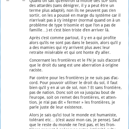
Quand on sait qu’en­vi­ron la moi­tié des SDF sont
des attar­dés (sans déni­grer, il y a peut être un
terme plus adap­té), non ils ne peuvent pas s’en
sor­tir, on les a pous­sé en marge du sys­tème car il
n’ar­ri­vait pas à s’y inté­grer (nor­mal quand on à un
pro­blème de type tri­so­mie et que l’on a pas de
famille…) et c’est bien triste d’en arri­ver là.
Après c’est comme par­tout, il y en a qui pro­fite
alors qu’ils ne sont pas dans le besoin, alors qu’il y
a des mamies qui n’y arrivent plus avec leur
retraite misé­rable et qui ont honte d’y aller.
Concer­nant les fron­tières et le FN je suis d’ac­cord
que le droit du sang est une aber­ra­tion à ori­gine
raciste.
Par contre pour les fron­tières je ne suis pas d’ac­
cord. Pour pou­voir uti­li­ser le droit du sol, il faut
bien qu’il y en ai un de sol, non ? Et sans fron­tière,
pas de nation. Donc soit on va jus­qu’au bout de
l’eu­rope, soit on remet des fron­tières, et atten­
tion, je n’ai pas dit « fer­mer » les fron­tières, je
parle juste de leur exis­tence.
Alors je sais qu’i­ci tout le monde est huma­niste,
tolé­rant etc… (c’est aus­si mon cas, je pense). Sauf
que le reste du monde ne l’est pas, et les fron­