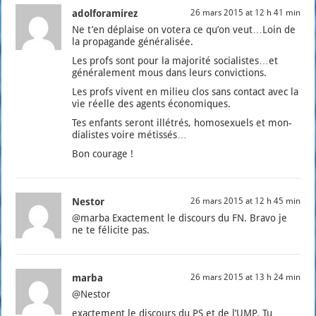
adolforamirez
26 mars 2015 at 12 h 41 min
Ne t’en déplaise on vote­ra ce qu’on veut…Loin de
la pro­pa­gande géné­ra­li­sée.
Les profs sont pour la majo­ri­té socialistes…et
géné­ra­le­ment mous dans leurs convic­tions.
Les profs vivent en milieu clos sans contact avec la
vie réelle des agents éco­no­miques.
Tes enfants seront illé­trés, homo­sexuels et mon­
dia­listes voire métis­sés…
Bon cou­rage !
Nestor
26 mars 2015 at 12 h 45 min
@marba Exac­te­ment le dis­cours du FN. Bra­vo je
ne te féli­cite pas.
marba
26 mars 2015 at 13 h 24 min
@Nestor
exac­te­ment le dis­cours du PS et de l’UMP. Tu