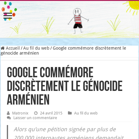
Accueil
/
Au fil du web
/
Google commémore discrètement le
génocide arménien
Google commémore
discrètement le génocide
arménien
Matronix
24 avril 2015
Au fil du web
Laisser un commentaire
Alors qu’une péti­tion signée par plus de
200 000 inter­nautes armé­niens deman­dait