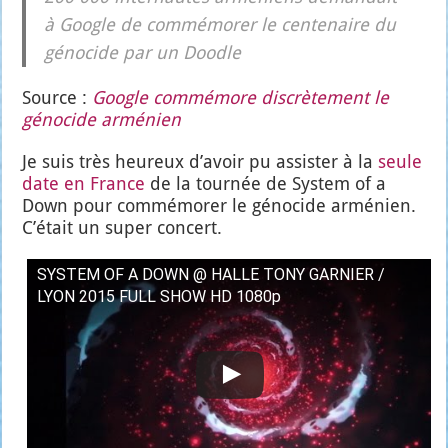
à Google de com­mé­mo­rer le cen­te­naire du
géno­cide par un Doo­dle
Source :
Google com­mé­more dis­crè­te­ment le
géno­cide armé­nien
Je suis très heu­reux d’a­voir pu assis­ter à la
seule
date en France
de la tour­née de Sys­tem of a
Down pour com­mé­mo­rer le géno­cide armé­nien.
C’é­tait un super concert.
SYSTEM OF A DOWN @ HALLE TONY GARNIER /
LYON 2015 FULL SHOW HD 1080p