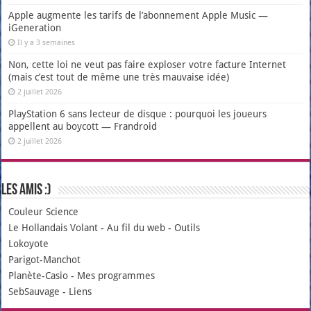
Apple augmente les tarifs de l’abonnement Apple Music —
iGeneration
Il y a 3 semaines
Non, cette loi ne veut pas faire exploser votre facture Internet
(mais c’est tout de même une très mauvaise idée)
2 juillet 2026
PlayStation 6 sans lecteur de disque : pourquoi les joueurs
appellent au boycott — Frandroid
2 juillet 2026
Les amis :)
Couleur Science
Le Hollandais Volant
-
Au fil du web
-
Outils
Lokoyote
Parigot-Manchot
Planète-Casio
-
Mes programmes
SebSauvage
-
Liens