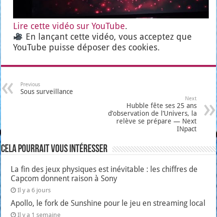
Lire cette vidéo sur You­Tube
.
En lan­çant cette vidéo, vous accep­tez que
You­Tube puisse dépo­ser des cookies.
Previous
Sous surveillance
Next
Hubble fête ses 25 ans
d’observation de l’Univers, la
relève se prépare — Next
INpact
Cela pourrait vous intéresser
La fin des jeux physiques est inévitable : les chiffres de
Capcom donnent raison à Sony
Il y a 6 jours
Apollo, le fork de Sunshine pour le jeu en streaming local
Il y a 1 semaine