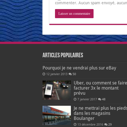
commenter. Aucun spam envoyé, aucune 
Articles populaires
Pourquoi je ne vendrai plus sur eBay
12 janvier 2013
50
Uber, ou comment se fair
facturer 3x le montant
prévu
7 janvier 2017
48
Je ne mettrai plus les pied
dans les magasins
Boulanger
13 décembre 2016
29