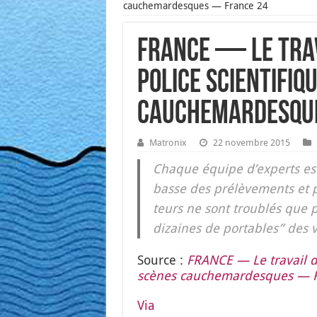
cauchemardesques — France 24
FRANCE — Le trav
police scientifiq
cauchemardesqu
Matronix
22 novembre 2015
Chaque équipe d’ex­perts est 
basse des pré­lè­ve­ments et
teurs ne sont trou­blés que p
dizaines de por­tables” des v
Source :
FRANCE — Le tra­vail de
scènes cau­che­mar­desques — 
Via