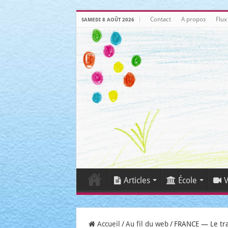
Contact
A propos
Flux
SAMEDI 8 AOÛT 2026
Articles
École
V
Accueil
/
Au fil du web
/
FRANCE — Le trav