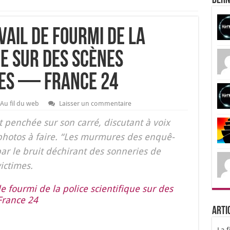
Dern
ail de fourmi de la
ue sur des scènes
es — France 24
Au fil du web
Laisser un commentaire
pen­chée sur son car­ré, dis­cu­tant à voix
 pho­tos à faire. “Les mur­mures des enquê­
ar le bruit déchi­rant des son­ne­ries de
ic­times.
 four­mi de la police scien­ti­fique sur des
France 24
Arti