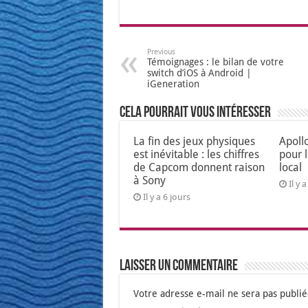
Previous
Témoignages : le bilan de votre
switch d’iOS à Android |
iGeneration
Cela pourrait vous intéresser
La fin des jeux physiques
Apoll
est inévitable : les chiffres
pour 
de Capcom donnent raison
local
à Sony
Il y 
Il y a 6 jours
Laisser un commentaire
Votre adresse e-mail ne sera pas publié