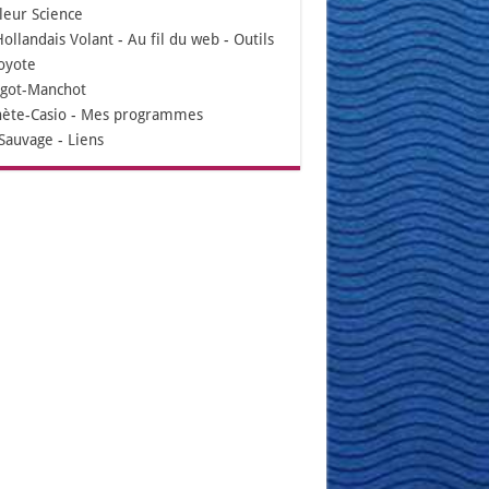
leur Science
Hollandais Volant
-
Au fil du web
-
Outils
oyote
igot-Manchot
nète-Casio
-
Mes programmes
Sauvage
-
Liens