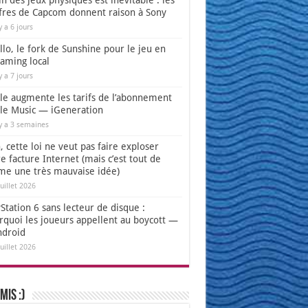
in des jeux physiques est inévitable : les
ffres de Capcom donnent raison à Sony
 y a 6 jours
lo, le fork de Sunshine pour le jeu en
eaming local
 y a 7 jours
le augmente les tarifs de l’abonnement
le Music — iGeneration
 y a 3 semaines
 cette loi ne veut pas faire exploser
e facture Internet (mais c’est tout de
e une très mauvaise idée)
juillet 2026
Station 6 sans lecteur de disque :
rquoi les joueurs appellent au boycott —
ndroid
juillet 2026
mis :)