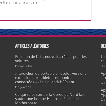
transmission à un tiers.
Articles aléatoires
De
Pollution de l’air : nouvelles règles pour les
La 
voitures
ch
2 avril 2014
Il
e
Interdiction du portable à l’école : vers une
Apo
extension aux tablettes et montres
str
connectées — Le Hollandais Volant
Il
1 juin 2018
s
Ap
Ce qui se passera si la Corée du Nord fait
Ap
sauter une bombe H dans le Pacifique —
I
Motherboard