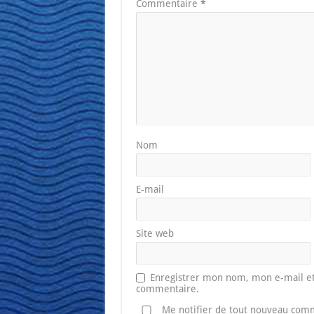
Commentaire
*
Nom
E-mail
Site web
Enregistrer mon nom, mon e-mail et
commentaire.
Me notifier de tout nouveau comm