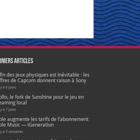
rniers articles
fin des jeux physiques est inévitable : les
iffres de Capcom donnent raison à Sony
 y a 6 jours
llo, le fork de Sunshine pour le jeu en
eaming local
 y a 7 jours
ple augmente les tarifs de l’abonnement
ple Music — iGeneration
l y a 3 semaines