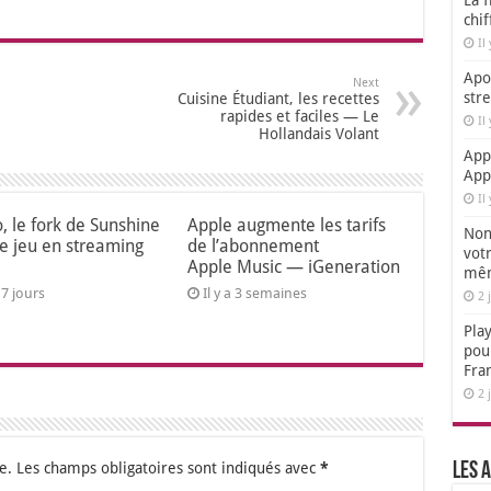
La f
chi
Il
Apol
Next
str
Cuisine Étudiant, les recettes
rapides et faciles — Le
Il
Hollandais Volant
App
App
Il
o, le fork de Sunshine
Apple augmente les tarifs
Non,
le jeu en streaming
de l’abonnement
votr
Apple Music — iGeneration
mêm
a 7 jours
Il y a 3 semaines
2 
Play
pou
Fra
2 
e.
Les champs obligatoires sont indiqués avec
*
Les a