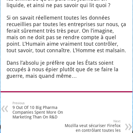
liquide, et ain­si ne pas savoir qui lit quoi ?
Si on savait réel­le­ment toutes les don­nées
recueillies par toutes les entre­prises sur nous, ça
ferait sûre­ment très très peur. On l’i­ma­gine,
mais on ne doit pas se rendre compte à quel
point. L’Hu­main aime vrai­ment tout contrô­ler,
tout savoir, tout connaître. L’Homme est mal­sain.
Dans l’ab­so­lu je pré­fère que les États soient
occu­pés à nous épier plu­tôt que de se faire la
guerre, mais quand même…
Previous
9 Out Of 10 Big Pharma
Companies Spent More On
Marketing Than On R&D
Next
Mozilla veut sécuriser Firefox
en contrôlant toutes les