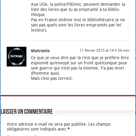
Aux USA, la police/FBI/etc. peuvent deman­der la
liste des livres que tu as emprun­té à ta biblio­
thèque.
Pas en France (même moi le biblio­thé­caire je ne
sais pas quels sont les livres emprun­tés par tel
lec­teur).
Matronix
11 février 2015 at 14 h 54 min
Ce que je veux dire par là c’est que je pré­fère être
espion­né qu’en­voyé sur un front quel­conque pour
une guerre qui n’est pas la mienne. Y’a pas mort
d’homme quoi.
Mais c’est pas cor­rect.
Laisser un commentaire
Votre adresse e-mail ne sera pas publiée.
Les champs
obligatoires sont indiqués avec
*