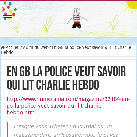
Accueil
/
Au fil du web
/
En GB la police veut savoir qui lit Charlie
Hebdo
En GB la police veut savoir
qui lit Charlie Hebdo
http://www.numerama.com/magazine/32184-en-
gb-la-police-veut-savoir-qui-lit-charlie-
hebdo.html
Lorsque vous ache­tez un jour­nal ou un
maga­zine dans un kiosque, vous le payez