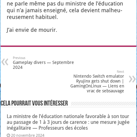
ne parle même pas du ministre de l’é­du­ca­tion
qui n’a jamais ensei­gné, cela devient mal­heu­
reu­se­ment habi­tuel.
J’ai envie de mou­rir.
Previous
Gameplay divers — Septembre
2024
Next
Nintendo Switch emulator
Ryujinx gets shut down |
GamingOnLinux — Liens en
vrac de sebsauvage
Cela pourrait vous intéresser
La ministre de l’éducation nationale favorable à son tour
au passage de 1 à 3 jours de carence : une mesure jugée
inégalitaire — Professeurs des écoles
20 novembre 2024