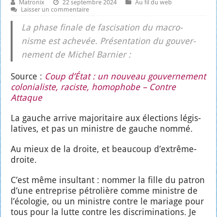
Matronix
22 septembre 2024
Au fil du web
Laisser un commentaire
La phase finale de fas­ci­sa­tion du macro­
nisme est ache­vée. Pré­sen­ta­tion du gou­ver­
ne­ment de Michel Bar­nier :
Source :
Coup d’État : un nou­veau gou­ver­ne­ment
colo­nia­liste, raciste, homo­phobe – Contre
Attaque
La gauche arrive majo­ri­taire aux élec­tions légis­
la­tives, et pas un ministre de gauche nom­mé.
Au mieux de la droite, et beau­coup d’ex­trême-
droite.
C’est même insul­tant : nom­mer la fille du patron
d’une entre­prise pétro­lière comme ministre de
l’é­co­lo­gie, ou un ministre contre le mariage pour
tous pour la lutte contre les dis­cri­mi­na­tions. Je