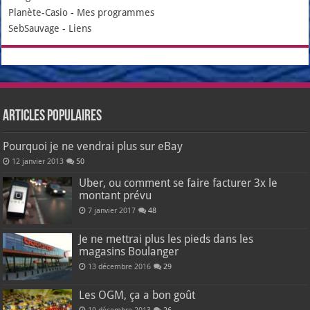
Planète-Casio
-
Mes programmes
SebSauvage
-
Liens
Articles populaires
Pourquoi je ne vendrai plus sur eBay
12 janvier 2013
50
Uber, ou comment se faire facturer 3x le
montant prévu
7 janvier 2017
48
Je ne mettrai plus les pieds dans les
magasins Boulanger
13 décembre 2016
29
Les OGM, ça a bon goût