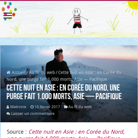
Accueil
/
Au fil du web
/
Cette nuit en Asie : en Corée du
Nord, une purge fait 1.000 morts, Asie — Pacifique
Cette nuit en Asie : en Corée du Nord, une
purge fait 1.000 morts, Asie — Pacifique
Matronix
Au fil du web
10 février 2017
Laisser un commentaire
Source :
Cette nuit en Asie : en Corée du Nord,