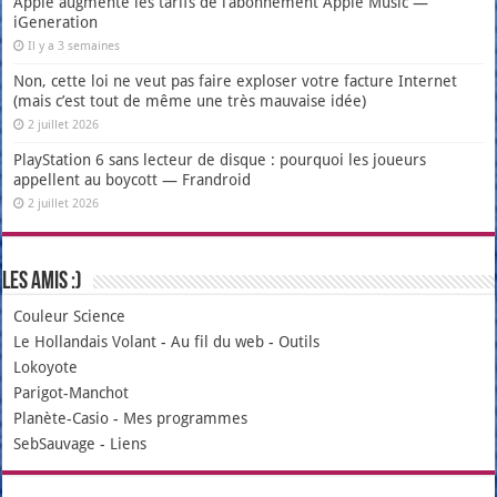
Apple augmente les tarifs de l’abonnement Apple Music —
iGeneration
Il y a 3 semaines
Non, cette loi ne veut pas faire exploser votre facture Internet
(mais c’est tout de même une très mauvaise idée)
2 juillet 2026
PlayStation 6 sans lecteur de disque : pourquoi les joueurs
appellent au boycott — Frandroid
2 juillet 2026
Les amis :)
Couleur Science
Le Hollandais Volant
-
Au fil du web
-
Outils
Lokoyote
Parigot-Manchot
Planète-Casio
-
Mes programmes
SebSauvage
-
Liens