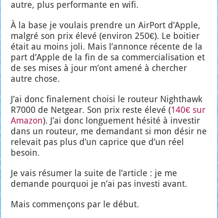
autre, plus per­for­mante en wifi.
À la base je vou­lais prendre un Air­Port d’Apple,
mal­gré son prix éle­vé (envi­ron 250€). Le boi­tier
était au moins joli. Mais l’annonce récente de la
part d’Apple de la fin de sa com­mer­cia­li­sa­tion et
de ses mises à jour m’ont ame­né à cher­cher
autre chose.
J’ai donc fina­le­ment choi­si le rou­teur Nigh­thawk
R7000 de Net­gear. Son prix reste éle­vé (
140€ sur
Ama­zon
). J’ai donc lon­gue­ment hési­té à inves­tir
dans un rou­teur, me deman­dant si mon désir ne
rele­vait pas plus d’un caprice que d’un réel
besoin.
Je vais résu­mer la suite de l’article : je me
demande pour­quoi je n’ai pas inves­ti avant.
Mais com­men­çons par le début.