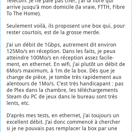
Tele­com. Je ne paie pas cher, j’ai la fibre qui
arrive jusqu’à mon domi­cile (la vraie, FTTH, Fibre
To The Home).
Seule­ment voi­là, ils pro­posent une box qui, pour
res­ter cour­tois, est de la grosse merde.
J’ai un débit de 1Gbps, autre­ment dit envi­ron
125Mo/s en récep­tion. Dans les faits, je peux
atteindre 100Mo/s en récep­tion assez faci­le­
ment, en ether­net. En wifi, j’ai plu­tôt un débit de
6Mo/s maxi­mum, à 1m de la box. Dès que je
change de pièce, je tombe très rapi­de­ment aux
alen­tours de 1Mo/s. C’est très han­di­ca­pant : pas
de Plex dans la chambre, les télé­char­ge­ments
Steam du PC de jeux dans le bureau sont très
lents, etc.
D’après mes tests, en ether­net, j’ai tou­jours un
excellent débit. J’ai donc com­men­cé à cher­cher
si je ne pou­vais pas rem­pla­cer la box par une