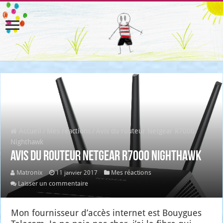
Accueil
/
Mes réactions
/
Avis du routeur Netgear R7000
Nighthawk
Avis du routeur Netgear R7000 Nighthawk
Matronix
Mes réactions
11 janvier 2017
Laisser un commentaire
Mon four­nis­seur d’accès inter­net est Bouygues