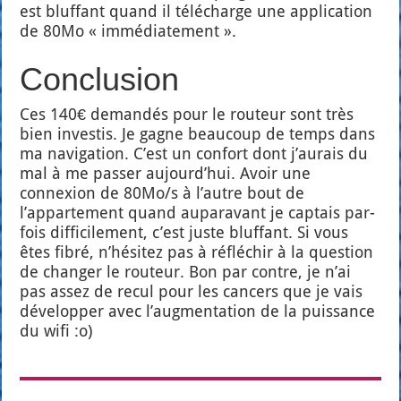
est bluf­fant quand il télé­charge une appli­ca­tion
de 80Mo « immé­dia­te­ment ».
Conclusion
Ces 140€ deman­dés pour le rou­teur sont très
bien inves­tis. Je gagne beau­coup de temps dans
ma navi­ga­tion. C’est un confort dont j’aurais du
mal à me pas­ser aujourd’hui. Avoir une
connexion de 80Mo/s à l’autre bout de
l’appartement quand aupa­ra­vant je cap­tais par­
fois dif­fi­ci­le­ment, c’est juste bluf­fant. Si vous
êtes fibré, n’hésitez pas à réflé­chir à la ques­tion
de chan­ger le rou­teur. Bon par contre, je n’ai
pas assez de recul pour les can­cers que je vais
déve­lop­per avec l’augmentation de la puis­sance
du wifi :o)