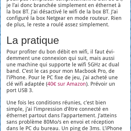
je l’ai donc bran­chée sim­ple­ment en éther­net à
la box BT. J’ai désac­ti­vé le wifi de la box BT. J’ai
confi­gu­ré la box Net­gear en mode rou­teur. Rien
de plus, le reste a rou­lé assez sim­ple­ment.
La pratique
Pour pro­fi­ter du bon débit en wifi, il faut évi­
dem­ment une connexion qui suit, mais aus­si
une machine qui sup­porte le wifi 5GHz ac dual
band. C’est le cas pour mon Mac­book Pro, de
l’iPhone. Pour le PC fixe de jeu, j’ai ache­té une
clé wifi adap­tée (
40€ sur Ama­zon
). Pré­voir un
port USB 3.
Une fois les condi­tions réunies, c’est bien
simple, j’ai l’impression d’être connec­té en
éther­net par­tout dans l’appartement. J’atteins
sans pro­blème 80Mo/s en envoi et récep­tion
dans le PC du bureau. Un ping de 3ms. L’iPhone