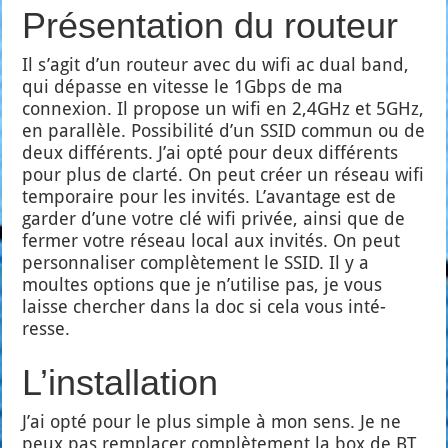
Présentation du routeur
Il s’agit d’un rou­teur avec du wifi ac dual band,
qui dépasse en vitesse le 1Gbps de ma
connexion. Il pro­pose un wifi en 2,4GHz et 5GHz,
en paral­lèle. Pos­si­bi­li­té d’un SSID com­mun ou de
deux dif­fé­rents. J’ai opté pour deux dif­fé­rents
pour plus de clar­té. On peut créer un réseau wifi
tem­po­raire pour les invi­tés. L’avantage est de
gar­der d’une votre clé wifi pri­vée, ain­si que de
fer­mer votre réseau local aux invi­tés. On peut
per­son­na­li­ser com­plè­te­ment le SSID. Il y a
moultes options que je n’utilise pas, je vous
laisse cher­cher dans la doc si cela vous inté­
resse.
L’installation
J’ai opté pour le plus simple à mon sens. Je ne
peux pas rem­pla­cer com­plè­te­ment la box de BT,