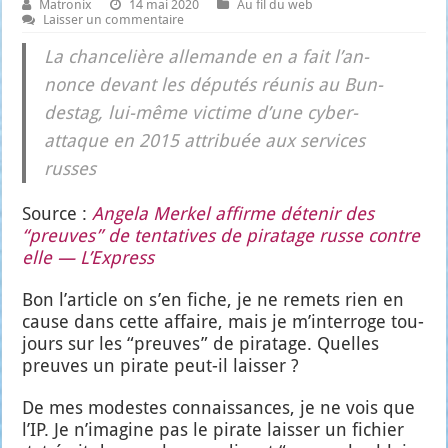
Matronix
14 mai 2020
Au fil du web
Laisser un commentaire
La chan­ce­lière alle­mande en a fait l’an­
nonce devant les dépu­tés réunis au Bun­
des­tag, lui-même vic­time d’une cyber-
attaque en 2015 attri­buée aux ser­vices
russes
Source :
Ange­la Mer­kel affirme déte­nir des
“preuves” de ten­ta­tives de pira­tage russe contre
elle — L’Ex­press
Bon l’ar­ticle on s’en fiche, je ne remets rien en
cause dans cette affaire, mais je m’in­ter­roge tou­
jours sur les “preuves” de pira­tage. Quelles
preuves un pirate peut-il lais­ser ?
De mes modestes connais­sances, je ne vois que
l’IP. Je n’i­ma­gine pas le pirate lais­ser un fichier