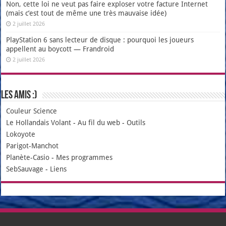
Non, cette loi ne veut pas faire exploser votre facture Internet
(mais c’est tout de même une très mauvaise idée)
2 juillet 2026
PlayStation 6 sans lecteur de disque : pourquoi les joueurs
appellent au boycott — Frandroid
2 juillet 2026
Les amis :)
Couleur Science
Le Hollandais Volant
-
Au fil du web
-
Outils
Lokoyote
Parigot-Manchot
Planète-Casio
-
Mes programmes
SebSauvage
-
Liens