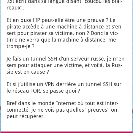
.txt écrit dans sa langue disant “cou­cou les blai­
reaux”.
Et en quoi l’IP peut-elle être une preuve ? Le
pirate accède à une machine à dis­tance et s’en
sert pour pira­ter sa vic­time, non ? Donc la vic­
time ne ver­ra que la machine à dis­tance, me
trompe-je ?
Je fais un tun­nel SSH d’un ser­veur russe, je m’en
sers pour atta­quer une vic­time, et voi­là, la Rus­
sie est en cause ?
Et si j’u­ti­lise un VPN der­rière un tun­nel SSH sur
le réseau TOR, se passe quoi ?
Bref dans le monde Inter­net où tout est inter-
connec­té, je ne vois pas quelles “preuves” on
peut récu­pé­rer.