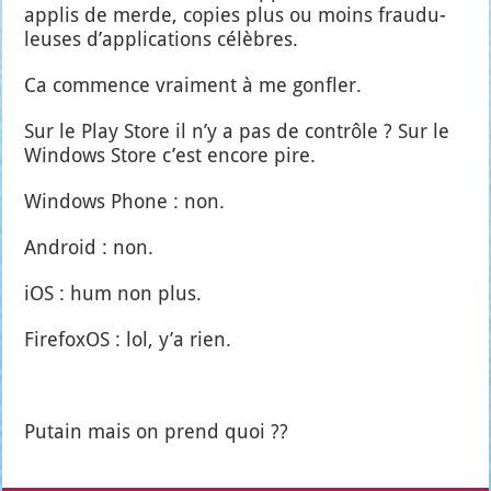
applis de merde, copies plus ou moins frau­du­
leuses d’ap­pli­ca­tions célèbres.
Ca com­mence vrai­ment à me gon­fler.
Sur le Play Store il n’y a pas de contrôle ? Sur le
Win­dows Store c’est encore pire.
Win­dows Phone : non.
Android : non.
iOS : hum non plus.
Fire­foxOS : lol, y’a rien.
Putain mais on prend quoi ??