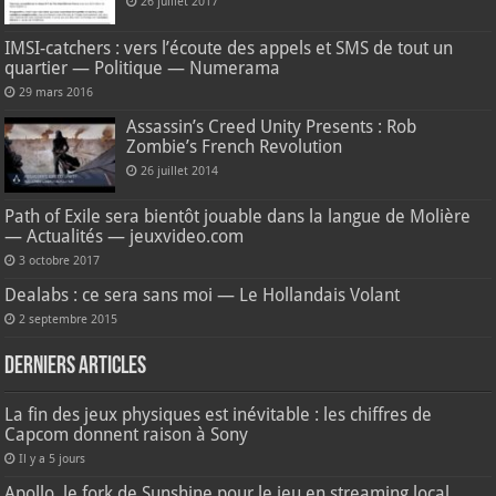
26 juillet 2017
IMSI-catchers : vers l’écoute des appels et SMS de tout un
quartier — Politique — Numerama
29 mars 2016
Assassin’s Creed Unity Presents : Rob
Zombie’s French Revolution
26 juillet 2014
Path of Exile sera bientôt jouable dans la langue de Molière
— Actualités — jeuxvideo.com
3 octobre 2017
Dealabs : ce sera sans moi — Le Hollandais Volant
2 septembre 2015
Derniers articles
La fin des jeux physiques est inévitable : les chiffres de
Capcom donnent raison à Sony
Il y a 5 jours
Apollo, le fork de Sunshine pour le jeu en streaming local