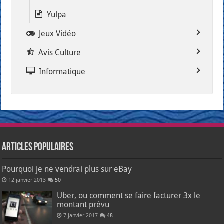
Yulpa
Jeux Vidéo
Avis Culture
Informatique
Articles populaires
Pourquoi je ne vendrai plus sur eBay
12 janvier 2013
50
Uber, ou comment se faire facturer 3x le
montant prévu
7 janvier 2017
48