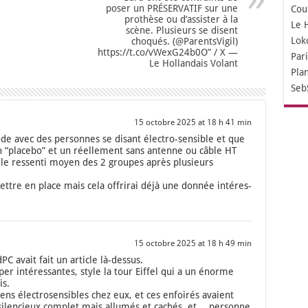
poser un PRÉSERVATIF sur une
Cou
prothèse ou d’assister à la
Le 
scène. Plusieurs se disent
Lok
choqués. (@ParentsVigil)
https://t.co/vWexG24b0O” / X —
Par
Le Hollandais Volant
Pla
Seb
15 octobre 2025 at 18 h 41 min
tude avec des per­sonnes se disant élec­tro-sen­sible et que
n “pla­ce­bo” et un réel­le­ment sans antenne ou câble HT
le res­sen­ti moyen des 2 groupes après plu­sieurs
ttre en place mais cela offri­rai déjà une don­née inté­res­
15 octobre 2025 at 18 h 49 min
C avait fait un article là-des­sus.
er inté­res­santes, style la tour Eif­fel qui a un énorme
is.
ens élec­tro­sen­sibles chez eux, et ces enfoi­rés avaient
 silen­cieux com­plet mais allu­més et cachés, et… per­sonne