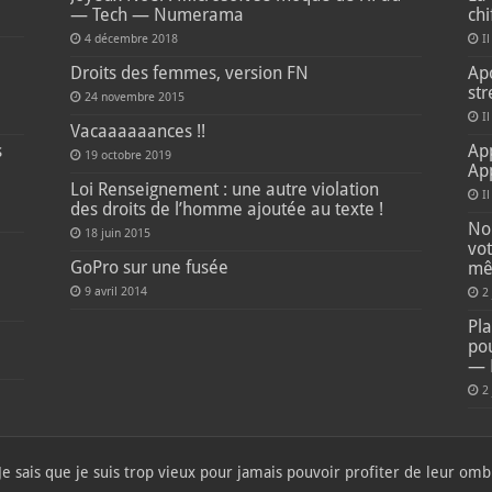
— Tech — Numerama
ch
4 décembre 2018
Il
e
Droits des femmes, version FN
Apo
str
24 novembre 2015
Il
Vacaaaaaances !!
s
Ap
19 octobre 2019
Ap
Loi Renseignement : une autre violation
I
des droits de l’homme ajoutée au texte !
Non
18 juin 2015
vot
GoPro sur une fusée
mê
9 avril 2014
2
Pla
pou
— 
2
 Je sais que je suis trop vieux pour jamais pouvoir profiter de leur o