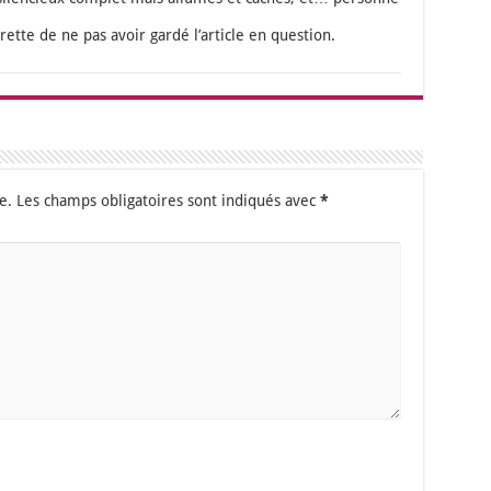
grette de ne pas avoir gar­dé l’ar­ticle en ques­tion.
e.
Les champs obligatoires sont indiqués avec
*