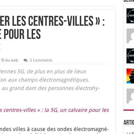
Dern
er les centres-villes » :
e pour les
s
 fil du web
2 Comments
tennes 5G, de plus en plus de lieux
ion aux champs élec­tro­ma­gné­tiques.
é, au grand dam des per­sonnes élec­tro­hy­
es centres-villes » : la 5G, un cal­vaire pour les
Arti
ndes villes à cause des ondes élec­tro­ma­gné­