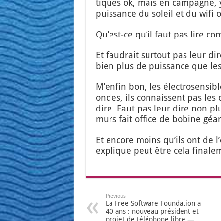
tiques ok, mais en cam­pagne, y
puis­sance du soleil et du wifi 
Qu’est-ce qu’il faut pas lire c
Et fau­drait sur­tout pas leur d
bien plus de puis­sance que le
M’en­fin bon, les élec­tro­sen­si
ondes, ils connaissent pas les 
dire. Faut pas leur dire non pl
murs fait office de bobine géan
Et encore moins qu’ils ont de l’él
explique peut être cela fina­le­
Previous
La Free Software Foundation a
40 ans : nouveau président et
projet de téléphone libre —