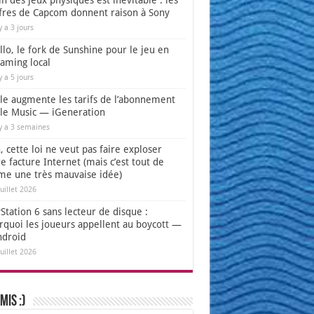
in des jeux physiques est inévitable : les
ffres de Capcom donnent raison à Sony
 y a 3 jours
lo, le fork de Sunshine pour le jeu en
eaming local
 y a 5 jours
le augmente les tarifs de l’abonnement
le Music — iGeneration
 y a 3 semaines
 cette loi ne veut pas faire exploser
e facture Internet (mais c’est tout de
e une très mauvaise idée)
juillet 2026
Station 6 sans lecteur de disque :
rquoi les joueurs appellent au boycott —
ndroid
juillet 2026
mis :)