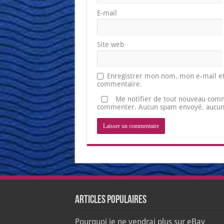
E-mail
Site web
Enregistrer mon nom, mon e-mail et
commentaire.
Me notifier de tout nouveau comm
commenter. Aucun spam envoyé, aucune 
Articles populaires
Pourquoi je ne vendrai plus sur eBay