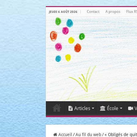
Contact
A propos
Flux R
JEUDI 6 AOÛT 2026
Articles
École
V
Accueil
/
Au fil du web
/
« Obligés de quit