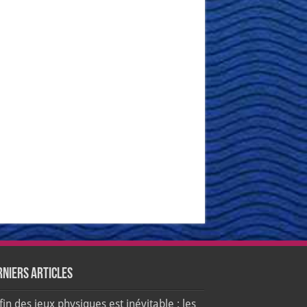
rniers articles
fin des jeux physiques est inévitable : les