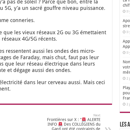
La f
’a pas de soleil ? Parce que bon, entre la
chi
ou 5G, y’a un sacré gouffre niveau puis­sance.
Il
omme conne­ries.
Apol
str
ire que les vieux réseaux 2G ou 3G émet­taient
Il
s réseaux 4G/5G récents.
App
App
bles res­sentent aus­si les ondes des micro-
Il
cages de Fara­day, mais chut, faut pas leur
Non,
us que leur réseau élec­trique dans leurs
votr
te et dégage aus­si des ondes.
mêm
2 
ec­tri­ci­té dans leur cer­veau aus­si. Mais ceci
Play
ment.
pou
Fra
2 
Next
Frontières sur X : “
ALERTE
Les a
INFO
Des COLLÉGIENS du
Gard ont été contraints de