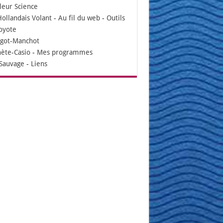
leur Science
Hollandais Volant
-
Au fil du web
-
Outils
oyote
igot-Manchot
nète-Casio
-
Mes programmes
Sauvage
-
Liens