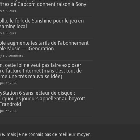
iffres de Capcom donnent raison à Sony
 y a 3 jours
llo, le fork de Sunshine pour le jeu en
eaming local
 y a 5 jours
ple augmente les tarifs de l’abonnement
ple Music — iGeneration
l y a 3 semaines
, cette loi ne veut pas faire exploser
re facture Internet (mais c’est tout de
me une très mauvaise idée)
 juillet 2026
yStation 6 sans lecteur de disque :
rquoi les joueurs appellent au boycott
Frandroid
 juillet 2026
mbre, mais je ne connais pas de meilleur moyen