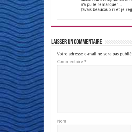
n’a pu le remar­quer…
J’a­vais beau­coup ri et je re
Laisser un commentaire
Votre adresse e-mail ne sera pas publié
Commentaire
*
Nom