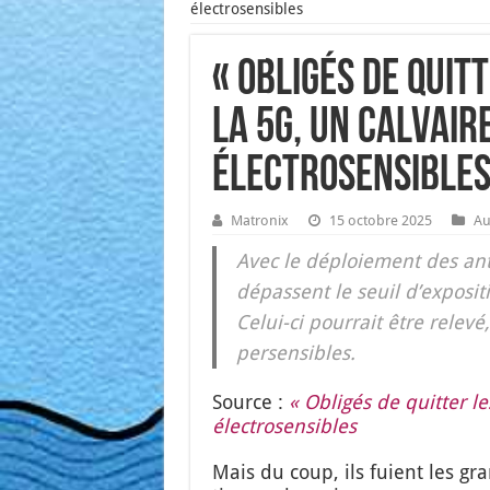
électrosensibles
« Obligés de quitt
la 5G, un calvair
électrosensible
Matronix
15 octobre 2025
Au
Avec le déploie­ment des an
dépassent le seuil d’exposit
Celui-ci pour­rait être rele­v
per­sen­sibles.
Source :
« Obli­gés de quit­ter l
élec­tro­sen­sibles
Mais du coup, ils fuient les gra