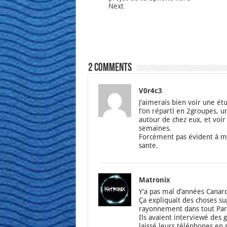
Next
2 comments
V0r4c3
J’ai­me­rais bien voir une é
l’on répar­ti en 2groupes, u
autour de chez eux, et voir 
semaines.
For­cé­ment pas évident à me
sante.
Matronix
Y’a pas mal d’an­nées CanardP
Ça expli­quait des choses sup
rayon­ne­ment dans tout Par
Ils avaient inter­viewé des g
lais­sé leurs télé­phones en