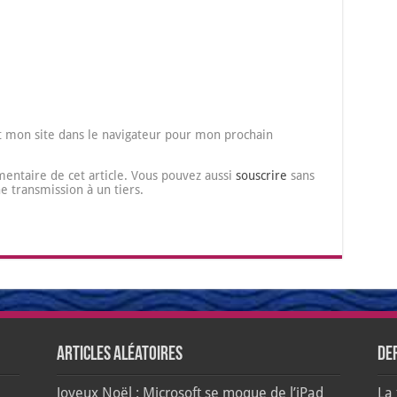
 mon site dans le navigateur pour mon prochain
entaire de cet article. Vous pouvez aussi
souscrire
sans
transmission à un tiers.
Articles aléatoires
De
Joyeux Noël : Microsoft se moque de l’iPad
La 