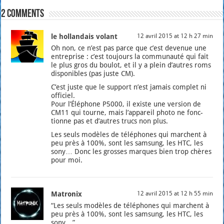
2 comments
le hollandais volant
12 avril 2015 at 12 h 27 min
Oh non, ce n’est pas parce que c’est deve­nue une
entre­prise : c’est tou­jours la com­mu­nau­té qui fait
le plus gros du bou­lot, et il y a plein d’autres roms
dis­po­nibles (pas juste CM).
C’est juste que le sup­port n’est jamais com­plet ni
offi­ciel.
Pour l’Éléphone P5000, il existe une ver­sion de
CM11 qui tourne, mais l’appareil pho­to ne fonc­
tionne pas et d’autres trucs non plus.
Les seuls modèles de télé­phones qui marchent à
peu près à 100%, sont les sam­sung, les HTC, les
sony… Donc les grosses marques bien trop chères
pour moi.
Matronix
12 avril 2015 at 12 h 55 min
“Les seuls modèles de télé­phones qui marchent à
peu près à 100%, sont les sam­sung, les HTC, les
sony…”