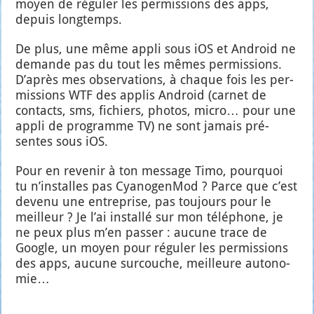
moyen de régu­ler les per­mis­sions des apps,
depuis long­temps.
De plus, une même appli sous iOS et Android ne
demande pas du tout les mêmes per­mis­sions.
D’a­près mes obser­va­tions, à chaque fois les per­
mis­sions WTF des applis Android (car­net de
contacts, sms, fichiers, pho­tos, micro… pour une
appli de pro­gramme TV) ne sont jamais pré­
sentes sous iOS.
Pour en reve­nir à ton mes­sage Timo, pour­quoi
tu n’ins­talles pas Cya­no­gen­Mod ? Parce que c’est
deve­nu une entre­prise, pas tou­jours pour le
meilleur ? Je l’ai ins­tal­lé sur mon télé­phone, je
ne peux plus m’en pas­ser : aucune trace de
Google, un moyen pour régu­ler les per­mis­sions
des apps, aucune sur­couche, meilleure auto­no­
mie…