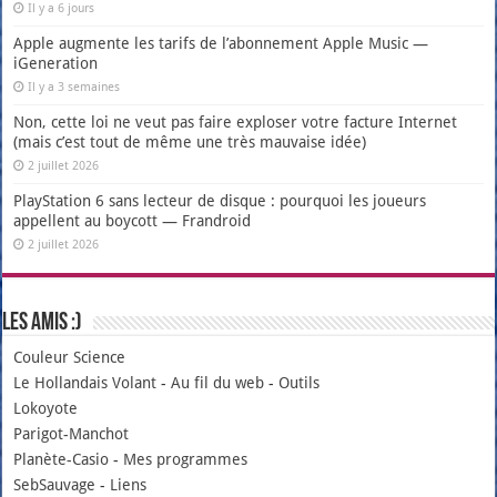
Il y a 6 jours
Apple augmente les tarifs de l’abonnement Apple Music —
iGeneration
Il y a 3 semaines
Non, cette loi ne veut pas faire exploser votre facture Internet
(mais c’est tout de même une très mauvaise idée)
2 juillet 2026
PlayStation 6 sans lecteur de disque : pourquoi les joueurs
appellent au boycott — Frandroid
2 juillet 2026
Les amis :)
Couleur Science
Le Hollandais Volant
-
Au fil du web
-
Outils
Lokoyote
Parigot-Manchot
Planète-Casio
-
Mes programmes
SebSauvage
-
Liens