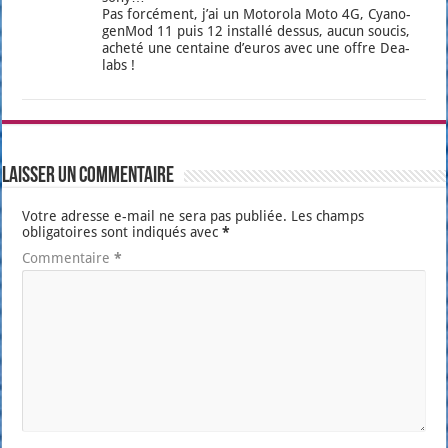
Pas for­cé­ment, j’ai un Moto­ro­la Moto 4G, Cya­no­
gen­Mod 11 puis 12 ins­tal­lé des­sus, aucun sou­cis,
ache­té une cen­taine d’eu­ros avec une offre Dea­
labs !
Laisser un commentaire
Votre adresse e-mail ne sera pas publiée.
Les champs
obligatoires sont indiqués avec
*
Commentaire
*