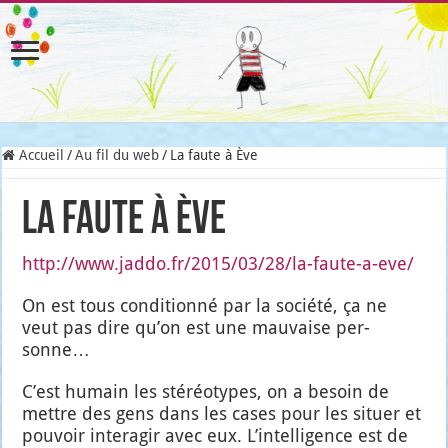
Accueil
/
Au fil du web
/
La faute à Ève
La faute à Ève
http://www.jaddo.fr/2015/03/28/la-faute-a-eve/
On est tous condi­tion­né par la socié­té, ça ne
veut pas dire qu’on est une mau­vaise per­
sonne…
C’est humain les sté­réo­types, on a besoin de
mettre des gens dans les cases pour les situer et
pou­voir inter­agir avec eux. L’in­tel­li­gence est de