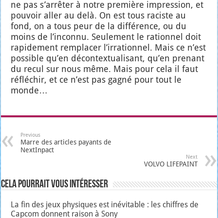
ne pas s’ar­rê­ter à notre pre­mière impres­sion, et
pou­voir aller au delà. On est tous raciste au
fond, on a tous peur de la dif­fé­rence, ou du
moins de l’in­con­nu. Seule­ment le ration­nel doit
rapi­de­ment rem­pla­cer l’ir­ra­tion­nel. Mais ce n’est
pos­sible qu’en décon­tex­tua­li­sant, qu’en pre­nant
du recul sur nous même. Mais pour cela il faut
réflé­chir, et ce n’est pas gagné pour tout le
monde…
Previous
Marre des articles payants de
NextInpact
Next
VOLVO LIFEPAINT
Cela pourrait vous intéresser
La fin des jeux physiques est inévitable : les chiffres de
Capcom donnent raison à Sony