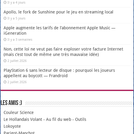
Il y a 4 jours
Apollo, le fork de Sunshine pour le jeu en streaming local
Il y a 5 jours
Apple augmente les tarifs de l’abonnement Apple Music —
iGeneration
Il y a 3 semaines
Non, cette loi ne veut pas faire exploser votre facture Internet
(mais c’est tout de même une très mauvaise idée)
2 juillet 2026
PlayStation 6 sans lecteur de disque : pourquoi les joueurs
appellent au boycott — Frandroid
2 juillet 2026
Les amis :)
Couleur Science
Le Hollandais Volant
-
Au fil du web
-
Outils
Lokoyote
Parigot-Manchot