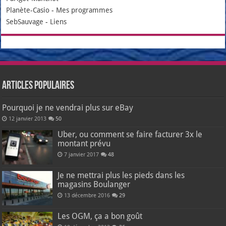
Planète-Casio
-
Mes programmes
SebSauvage
-
Liens
Articles populaires
Pourquoi je ne vendrai plus sur eBay
12 janvier 2013
50
Uber, ou comment se faire facturer 3x le
montant prévu
7 janvier 2017
48
Je ne mettrai plus les pieds dans les
magasins Boulanger
13 décembre 2016
29
Les OGM, ça a bon goût