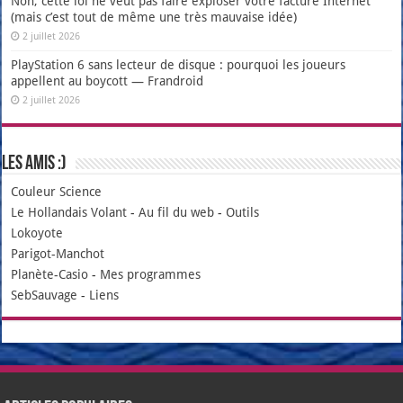
Non, cette loi ne veut pas faire exploser votre facture Internet
(mais c’est tout de même une très mauvaise idée)
2 juillet 2026
PlayStation 6 sans lecteur de disque : pourquoi les joueurs
appellent au boycott — Frandroid
2 juillet 2026
Les amis :)
Couleur Science
Le Hollandais Volant
-
Au fil du web
-
Outils
Lokoyote
Parigot-Manchot
Planète-Casio
-
Mes programmes
SebSauvage
-
Liens