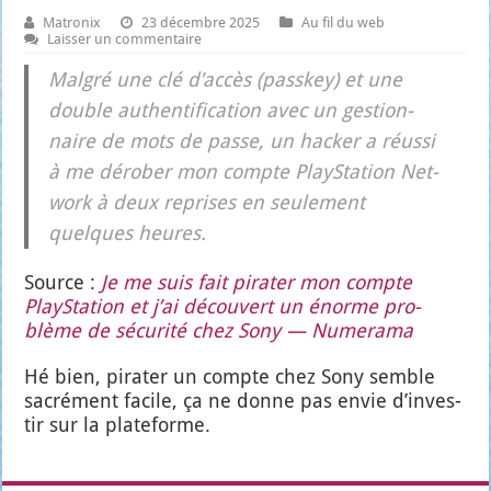
Matronix
23 décembre 2025
Au fil du web
Laisser un commentaire
Mal­gré une clé d’ac­cès (pass­key) et une
double authen­ti­fi­ca­tion avec un ges­tion­
naire de mots de passe, un hacker a réus­si
à me déro­ber mon compte PlayS­ta­tion Net­
work à deux reprises en seule­ment
quelques heures.
Source :
Je me suis fait pira­ter mon compte
PlayS­ta­tion et j’ai décou­vert un énorme pro­
blème de sécu­ri­té chez Sony — Nume­ra­ma
Hé bien, pira­ter un compte chez Sony semble
sacré­ment facile, ça ne donne pas envie d’in­ves­
tir sur la pla­te­forme.