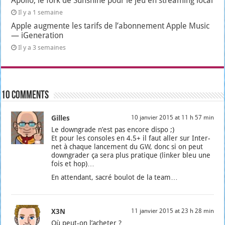
Apollo, le fork de Sunshine pour le jeu en streaming local
Il y a 1 semaine
Apple augmente les tarifs de l’abonnement Apple Music
— iGeneration
Il y a 3 semaines
10 comments
Gilles
10 janvier 2015 at 11 h 57 min
Le down­grade n’est pas encore dis­po ;)
Et pour les consoles en 4.5+ il faut aller sur Inter­
net à chaque lan­ce­ment du GW, donc si on peut
down­gra­der ça sera plus pra­tique (lin­ker bleu une
fois et hop)…
En atten­dant, sacré bou­lot de la team…
X3N
11 janvier 2015 at 23 h 28 min
Où peut-on l’a­che­ter ?