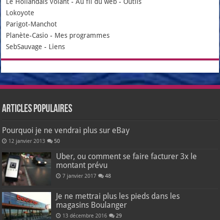
Le Hollandais Volant
-
Au fil du web
-
Outils
Lokoyote
Parigot-Manchot
Planète-Casio
-
Mes programmes
SebSauvage
-
Liens
Articles populaires
Pourquoi je ne vendrai plus sur eBay
12 janvier 2013
50
Uber, ou comment se faire facturer 3x le
montant prévu
7 janvier 2017
48
Je ne mettrai plus les pieds dans les
magasins Boulanger
13 décembre 2016
29