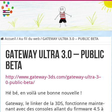
Accueil
/
Au fil du web
/
GATEWAY ULTRA 3.0 – PUBLIC BETA
GATEWAY ULTRA 3.0 – PUBLIC
BETA
http://www.gateway-3ds.com/gateway-ultra‑3–
0‑public-beta/
Hé bé, en voi­là une bonne nou­velle !
Gate­way, le lin­ker de la 3DS, fonc­tionne main­te­
nant avec des consoles allant du firm­ware 4.5 à