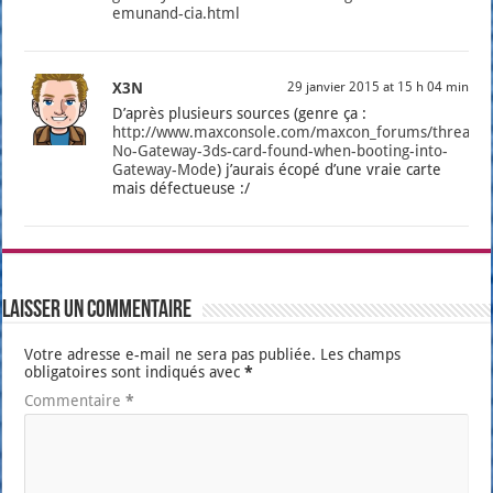
emunand-cia.html
X3N
29 janvier 2015 at 15 h 04 min
D’a­près plu­sieurs sources (genre ça :
http://www.maxconsole.com/maxcon_forums/threads
No-Gateway-3ds-card-found-when-booting-into-
Gateway-Mode
) j’au­rais éco­pé d’une vraie carte
mais défec­tueuse :/
Laisser un commentaire
Votre adresse e-mail ne sera pas publiée.
Les champs
obligatoires sont indiqués avec
*
Commentaire
*