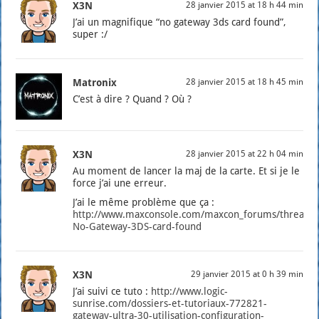
X3N
28 janvier 2015 at 18 h 44 min
J’ai un magni­fique “no gate­way 3ds card found”,
super :/
Matronix
28 janvier 2015 at 18 h 45 min
C’est à dire ? Quand ? Où ?
X3N
28 janvier 2015 at 22 h 04 min
Au moment de lan­cer la maj de la carte. Et si je le
force j’ai une erreur.
J’ai le même pro­blème que ça :
http://www.maxconsole.com/maxcon_forums/threads
No-Gateway-3DS-card-found
X3N
29 janvier 2015 at 0 h 39 min
J’ai sui­vi ce tuto :
http://www.logic-
sunrise.com/dossiers-et-tutoriaux-772821-
gateway-ultra-30-utilisation-configuration-