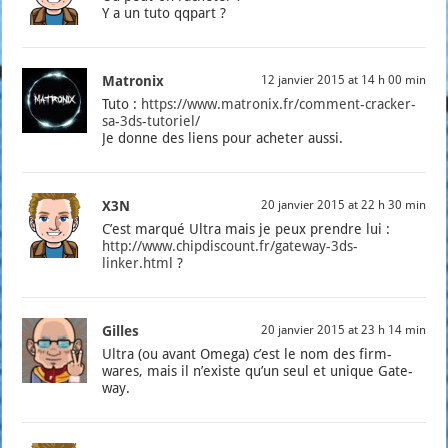
Y a un tuto qqpart ?
Matronix
12 janvier 2015 at 14 h 00 min
Tuto :
https://www.matronix.fr/comment-cracker-
sa-3ds-tutoriel/
Je donne des liens pour ache­ter aus­si.
X3N
20 janvier 2015 at 22 h 30 min
C’est mar­qué Ultra mais je peux prendre lui :
http://www.chipdiscount.fr/gateway-3ds-
linker.html
?
Gilles
20 janvier 2015 at 23 h 14 min
Ultra (ou avant Ome­ga) c’est le nom des firm­
wares, mais il n’existe qu’un seul et unique Gate­
way.