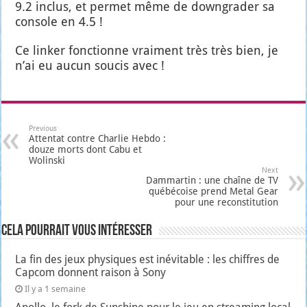
9.2 inclus, et per­met même de down­gra­der sa
console en 4.5 !
Ce lin­ker fonc­tionne vrai­ment très très bien, je
n’ai eu aucun sou­cis avec !
Previous
Attentat contre Charlie Hebdo :
douze morts dont Cabu et
Wolinski
Next
Dammartin : une chaîne de TV
québécoise prend Metal Gear
pour une reconstitution
Cela pourrait vous intéresser
La fin des jeux physiques est inévitable : les chiffres de
Capcom donnent raison à Sony
Il y a 1 semaine