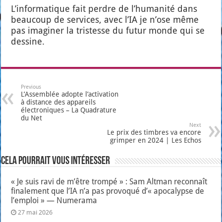
L’in­for­ma­tique fait perdre de l’hu­ma­ni­té dans
beau­coup de ser­vices, avec l’IA je n’ose même
pas ima­gi­ner la tris­tesse du futur monde qui se
des­sine.
Previous
L’Assemblée adopte l’activation
à distance des appareils
électroniques – La Quadrature
du Net
Next
Le prix des timbres va encore
grimper en 2024 | Les Echos
Cela pourrait vous intéresser
« Je suis ravi de m’être trompé » : Sam Altman reconnaît
finalement que l’IA n’a pas provoqué d’« apocalypse de
l’emploi » — Numerama
27 mai 2026