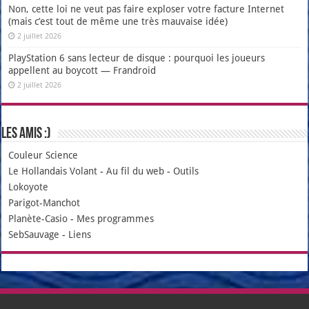
Non, cette loi ne veut pas faire exploser votre facture Internet
(mais c’est tout de même une très mauvaise idée)
2 juillet 2026
PlayStation 6 sans lecteur de disque : pourquoi les joueurs
appellent au boycott — Frandroid
2 juillet 2026
Les amis :)
Couleur Science
Le Hollandais Volant
-
Au fil du web
-
Outils
Lokoyote
Parigot-Manchot
Planète-Casio
-
Mes programmes
SebSauvage
-
Liens