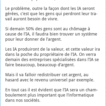
Le pro­blème, outre la façon dont les IA seront
gérées, c’est que les gens qui per­dront leur tra­
vail auront besoin de vivre.
Si demain 50% des gens sont au chô­mage à
cause de l’IA, il fau­dra bien trou­ver un sys­tème
pour leur don­ner de l’argent.
Les IA pro­dui­ront de la valeur, et cette valeur ira
dans la poche du pro­prié­taire de l’IA. On ver­ra
demain des entre­prises spé­cia­li­sées dans l’IA se
faire beau­coup, beau­coup d’argent.
Mais il va fal­loir redis­tri­buer cet argent, au
hasard avec le reve­nu uni­ver­sel par exemple.
En tout cas il est évident que l’IA sera un cham­
bou­le­ment plus impor­tant que l’in­for­ma­tique
dans nos socié­tés.