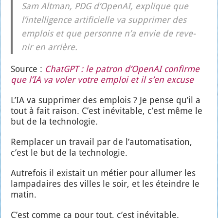
Sam Alt­man, PDG d’O­pe­nAI, explique que
l’in­tel­li­gence arti­fi­cielle va sup­pri­mer des
emplois et que per­sonne n’a envie de reve­
nir en arrière.
Source :
ChatGPT : le patron d’O­pe­nAI confirme
que l’IA va voler votre emploi et il s’en excuse
L’IA va sup­pri­mer des emplois ? Je pense qu’il a
tout à fait rai­son. C’est inévi­table, c’est même le
but de la tech­no­lo­gie.
Rem­pla­cer un tra­vail par de l’au­to­ma­ti­sa­tion,
c’est le but de la tech­no­lo­gie.
Autre­fois il exis­tait un métier pour allu­mer les
lam­pa­daires des villes le soir, et les éteindre le
matin.
C’est comme ça pour tout, c’est inévi­table.