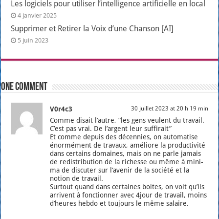
Les logiciels pour utiliser l’intelligence artificielle en local
4 janvier 2025
Supprimer et Retirer la Voix d’une Chanson [AI]
5 juin 2023
One comment
V0r4c3
30 juillet 2023 at 20 h 19 min
Comme disait l’autre, “les gens veulent du tra­vail.
C’est pas vrai. De l’argent leur suf­fi­rait”
Et comme depuis des décen­nies, on auto­ma­tise
énor­mé­ment de tra­vaux, amé­liore la pro­duc­ti­vi­té
dans cer­tains domaines, mais on ne parle jamais
de redis­tri­bu­tion de la richesse ou même à mini­
ma de dis­cu­ter sur l’a­ve­nir de la socié­té et la
notion de tra­vail.
Sur­tout quand dans cer­taines boites, on voit qu’ils
arrivent à fonc­tion­ner avec 4jour de tra­vail, moins
d’heures heb­do et tou­jours le même salaire.