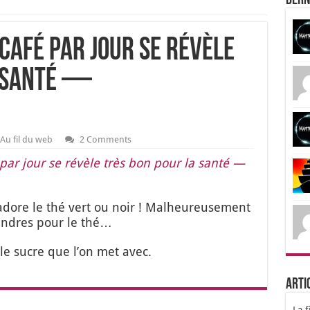
Dern
 café par jour se révèle
a santé —
Au fil du web
2 Comments
 par jour se révèle très bon pour la san­té —
adore le thé vert ou noir ! Mal­heu­reu­se­ment
moindres pour le thé…
 le sucre que l’on met avec.
Arti