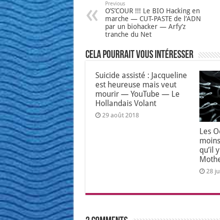
Previous
O’S’COUR !!! Le BIO Hacking en
marche — CUT-PASTE de l’ADN
par un biohacker — Arfy’z
tranche du Net
Cela pourrait vous intéresser
Suicide assisté : Jacqueline
est heureuse mais veut
mourir — YouTube — Le
Hollandais Volant
29 août 2018
Les O
moins
qu’il
Moth
28 ju