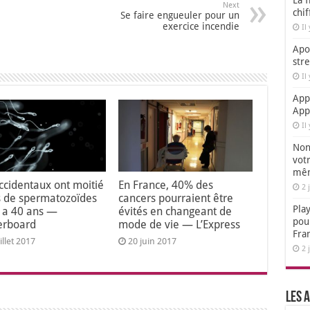
La f
Next
chi
Se faire engueuler pour un
exercice incendie
Il
Apol
str
Il
App
App
Il
Non,
votr
mêm
ccidentaux ont moitié
En France, 40% des
2 
 de spermatozoïdes
cancers pourraient être
Play
 y a 40 ans —
évités en changeant de
pou
erboard
mode de vie — L’Express
Fra
illet 2017
20 juin 2017
2 
Les a