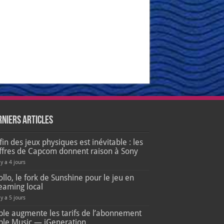
rniers articles
fin des jeux physiques est inévitable : les
iffres de Capcom donnent raison à Sony
 y a 4 jours
llo, le fork de Sunshine pour le jeu en
eaming local
 y a 5 jours
ple augmente les tarifs de l’abonnement
ple Music — iGeneration