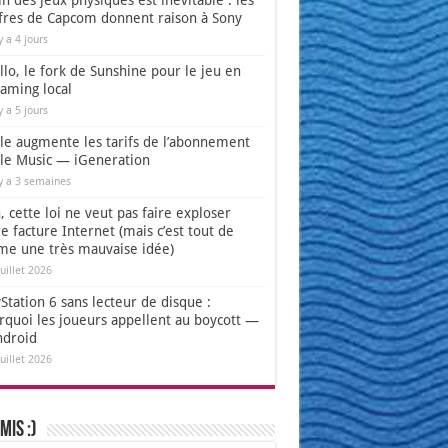
in des jeux physiques est inévitable : les
ffres de Capcom donnent raison à Sony
 y a 4 jours
lo, le fork de Sunshine pour le jeu en
eaming local
 y a 5 jours
le augmente les tarifs de l’abonnement
le Music — iGeneration
 y a 3 semaines
 cette loi ne veut pas faire exploser
e facture Internet (mais c’est tout de
e une très mauvaise idée)
juillet 2026
Station 6 sans lecteur de disque :
rquoi les joueurs appellent au boycott —
ndroid
juillet 2026
mis :)