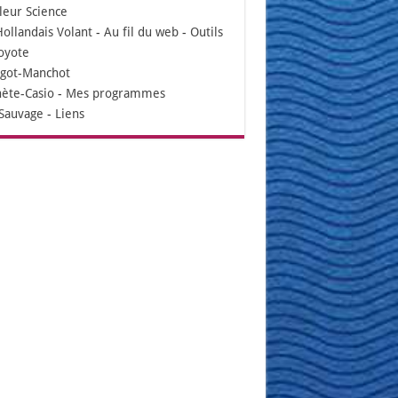
leur Science
Hollandais Volant
-
Au fil du web
-
Outils
oyote
igot-Manchot
nète-Casio
-
Mes programmes
Sauvage
-
Liens