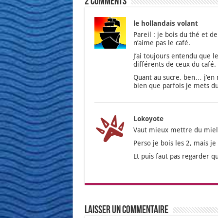
2 comments
le hollandais volant
Pareil : je bois du thé et d
n’aime pas le café.
J’ai tou­jours enten­du que l
dif­fé­rents de ceux du café.
Quant au sucre, ben… j’en 
bien que par­fois je mets du
Lokoyote
Vaut mieux mettre du miel 
Per­so je bois les 2, mais je 
Et puis faut pas regar­der que
Laisser un commentaire