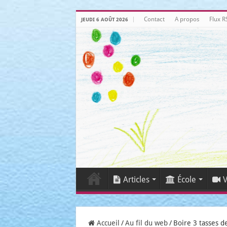
Contact
A propos
Flux R
JEUDI 6 AOÛT 2026
Articles
École
V
Accueil
/
Au fil du web
/
Boire 3 tasses d