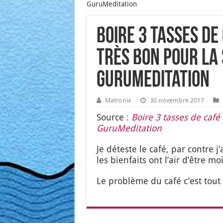
GuruMeditation
Boire 3 tasses de
très bon pour l
GuruMeditation
Matronix
30 novembre 2017
Source :
Boire 3 tasses de café
Guru­Me­di­ta­tion
Je déteste le café, par contre j’
les bien­faits ont l’air d’être 
Le pro­blème du café c’est tout