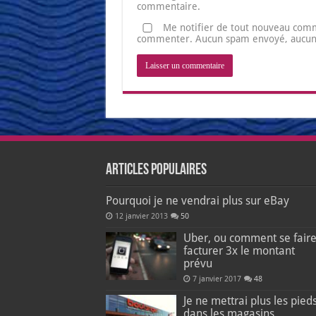
commentaire.
Me notifier de tout nouveau comm
commenter. Aucun spam envoyé, aucune 
Articles populaires
Pourquoi je ne vendrai plus sur eBay
12 janvier 2013
50
Uber, ou comment se fair
facturer 3x le montant
prévu
7 janvier 2017
48
Je ne mettrai plus les pied
dans les magasins