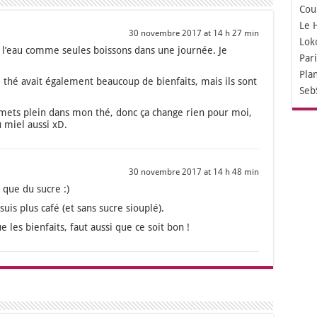
Cou
Le 
30 novembre 2017 at 14 h 27 min
Lok
e l’eau comme seules bois­sons dans une jour­née. Je
Par
Pla
e thé avait éga­le­ment beau­coup de bien­faits, mais ils sont
Seb
mets plein dans mon thé, donc ça change rien pour moi,
 miel aus­si xD.
30 novembre 2017 at 14 h 48 min
que du sucre :)
suis plus café (et sans sucre siou­plé).
 les bien­faits, faut aus­si que ce soit bon !