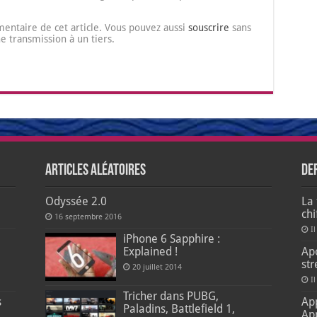
entaire de cet article. Vous pouvez aussi
souscrire
sans
transmission à un tiers.
Articles aléatoires
De
Odyssée 2.0
La 
ch
16 septembre 2016
Il
e
iPhone 6 Sapphire :
Explained !
Apo
str
20 juillet 2014
Il
Tricher dans PUBG,
s
Ap
Paladins, Battlefield 1,
Ap