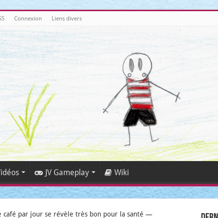
SS
Connexion
Liens divers
idéos
JV Gameplay
Wiki
e café par jour se révèle très bon pour la santé —