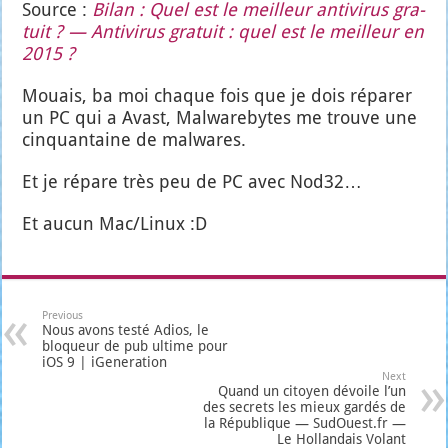
Source :
Bilan : Quel est le meilleur anti­vi­rus gra­
tuit ? — Anti­vi­rus gra­tuit : quel est le meilleur en
2015 ?
Mouais, ba moi chaque fois que je dois répa­rer
un PC qui a Avast, Mal­wa­re­bytes me trouve une
cin­quan­taine de mal­wares.
Et je répare très peu de PC avec Nod32…
Et aucun Mac/Linux :D
Previous
Nous avons testé Adios, le
bloqueur de pub ultime pour
iOS 9 | iGeneration
Next
Quand un citoyen dévoile l’un
des secrets les mieux gardés de
la République — SudOuest.fr —
Le Hollandais Volant