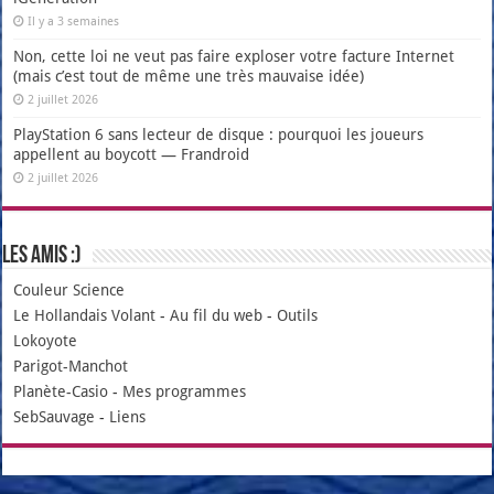
Il y a 3 semaines
Non, cette loi ne veut pas faire exploser votre facture Internet
(mais c’est tout de même une très mauvaise idée)
2 juillet 2026
PlayStation 6 sans lecteur de disque : pourquoi les joueurs
appellent au boycott — Frandroid
2 juillet 2026
Les amis :)
Couleur Science
Le Hollandais Volant
-
Au fil du web
-
Outils
Lokoyote
Parigot-Manchot
Planète-Casio
-
Mes programmes
SebSauvage
-
Liens