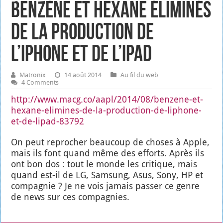
Benzène et hexane éliminés
de la production de
l’iPhone et de l’iPad
Matronix
14 août 2014
Au fil du web
4 Comments
http://www.macg.co/aapl/2014/08/benzene-et-
hexane-elimines-de-la-production-de-liphone-
et-de-lipad-83792
On peut repro­cher beau­coup de choses à Apple,
mais ils font quand même des efforts. Après ils
ont bon dos : tout le monde les cri­tique, mais
quand est-il de LG, Sam­sung, Asus, Sony, HP et
com­pa­gnie ? Je ne vois jamais pas­ser ce genre
de news sur ces com­pa­gnies.