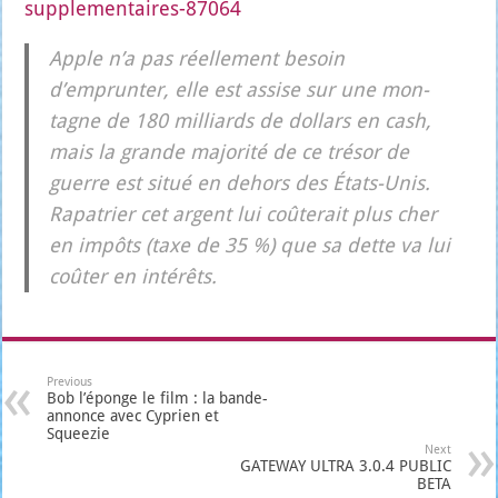
supplementaires-87064
Apple n’a pas réel­le­ment besoin
d’emprunter, elle est assise sur une mon­
tagne de 180 mil­liards de dol­lars en cash,
mais la grande majo­ri­té de ce tré­sor de
guerre est situé en dehors des États-Unis.
Rapa­trier cet argent lui coû­te­rait plus cher
en impôts (taxe de 35 %) que sa dette va lui
coû­ter en inté­rêts.
Previous
Bob l’éponge le film : la bande-
annonce avec Cyprien et
Squeezie
Next
GATEWAY ULTRA 3.0.4 PUBLIC
BETA