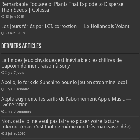
Remarkable Footage of Plants That Explode to Disperse
Their Seeds | Colossal
13 juin 2015
Les jours fériés par LCI, correction — Le Hollandais Volant
23 avril 2019
Derniers articles
La fin des jeux physiques est inévitable : les chiffres de
Capcom donnent raison à Sony
Il y a 7 jours
Apollo, le fork de Sunshine pour le jeu en streaming local
Il y a 1 semaine
Apple augmente les tarifs de l’abonnement Apple Music —
iGeneration
Il y a 3 semaines
Non, cette loi ne veut pas faire exploser votre facture
Internet (mais c’est tout de même une très mauvaise idée)
2 juillet 2026