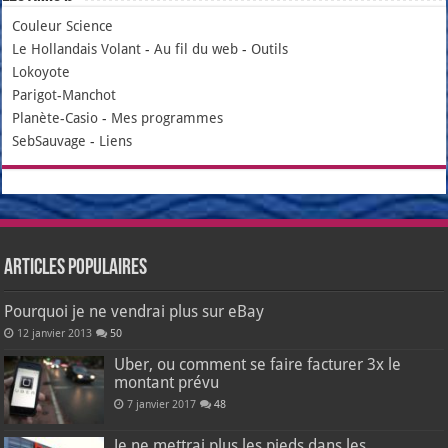
Couleur Science
Le Hollandais Volant
-
Au fil du web
-
Outils
Lokoyote
Parigot-Manchot
Planète-Casio
-
Mes programmes
SebSauvage
-
Liens
Articles populaires
Pourquoi je ne vendrai plus sur eBay
12 janvier 2013
50
Uber, ou comment se faire facturer 3x le
montant prévu
7 janvier 2017
48
Je ne mettrai plus les pieds dans les