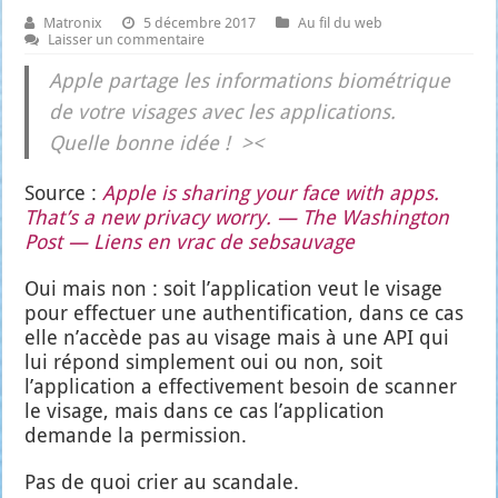
Matronix
5 décembre 2017
Au fil du web
Laisser un commentaire
Apple par­tage les infor­ma­tions bio­mé­trique
de votre visages avec les appli­ca­tions.
Quelle bonne idée ! ><
Source :
Apple is sha­ring your face with apps.
That’s a new pri­va­cy wor­ry. — The Washing­ton
Post — Liens en vrac de seb­sau­vage
Oui mais non : soit l’application veut le visage
pour effec­tuer une authen­ti­fi­ca­tion, dans ce cas
elle n’accède pas au visage mais à une API qui
lui répond sim­ple­ment oui ou non, soit
l’application a effec­ti­ve­ment besoin de scan­ner
le visage, mais dans ce cas l’application
demande la per­mis­sion.
Pas de quoi crier au scan­dale.