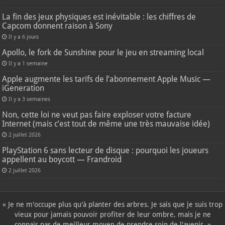
La fin des jeux physiques est inévitable : les chiffres de
Capcom donnent raison à Sony
Il y a 6 jours
Apollo, le fork de Sunshine pour le jeu en streaming local
Il y a 1 semaine
Apple augmente les tarifs de l’abonnement Apple Music —
iGeneration
Il y a 3 semaines
Non, cette loi ne veut pas faire exploser votre facture
Internet (mais c’est tout de même une très mauvaise idée)
2 juillet 2026
PlayStation 6 sans lecteur de disque : pourquoi les joueurs
appellent au boycott — Frandroid
2 juillet 2026
« Je ne m'occupe plus qu'à planter des arbres. Je sais que je suis trop
vieux pour jamais pouvoir profiter de leur ombre, mais je ne
connais pas de meilleur moyen de prendre soin de l'avenir. »