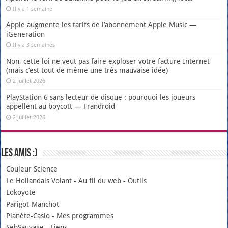
Il y a 1 semaine
Apple augmente les tarifs de l’abonnement Apple Music —
iGeneration
Il y a 3 semaines
Non, cette loi ne veut pas faire exploser votre facture Internet
(mais c’est tout de même une très mauvaise idée)
2 juillet 2026
PlayStation 6 sans lecteur de disque : pourquoi les joueurs
appellent au boycott — Frandroid
2 juillet 2026
Les amis :)
Couleur Science
Le Hollandais Volant
-
Au fil du web
-
Outils
Lokoyote
Parigot-Manchot
Planète-Casio
-
Mes programmes
SebSauvage
-
Liens