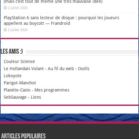
(mais c’est tout de même une très mauvaise idée)
2 juillet 2026
PlayStation 6 sans lecteur de disque : pourquoi les joueurs
appellent au boycott — Frandroid
2 juillet 2026
Les amis :)
Couleur Science
Le Hollandais Volant
-
Au fil du web
-
Outils
Lokoyote
Parigot-Manchot
Planète-Casio
-
Mes programmes
SebSauvage
-
Liens
Articles populaires