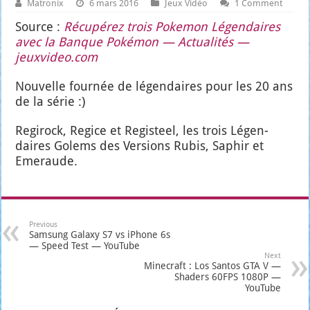
Matronix
6 mars 2016
Jeux Vidéo
1 Comment
Source :
Récu­pé­rez trois Poke­mon Légen­daires
avec la Banque Poké­mon — Actua­li­tés —
jeuxvideo.com
Nou­velle four­née de légen­daires pour les 20 ans
de la série :)
Regi­rock, Regice et Regis­teel, les trois Légen­
daires Golems des Ver­sions Rubis, Saphir et
Eme­raude.
Previous
Samsung Galaxy S7 vs iPhone 6s
— Speed Test — YouTube
Next
Minecraft : Los Santos GTA V —
Shaders 60FPS 1080P —
YouTube