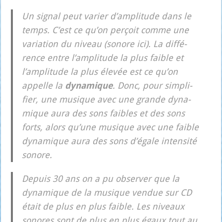
Un signal peut varier d’amplitude dans le
temps. C’est ce qu’on per­çoit comme une
varia­tion du niveau (sonore ici). La dif­fé­
rence entre l’amplitude la plus faible et
l’amplitude la plus éle­vée est ce qu’on
appelle la
dyna­mique
. Donc, pour sim­pli­
fier, une musique avec une grande dyna­
mique aura des sons faibles et des sons
forts, alors qu’une musique avec une faible
dyna­mique aura des sons d’égale inten­si­té
sonore.
Depuis 30 ans on a pu obser­ver que la
dyna­mique de la musique ven­due sur CD
était de plus en plus faible. Les niveaux
sonores sont de plus en plus égaux tout au