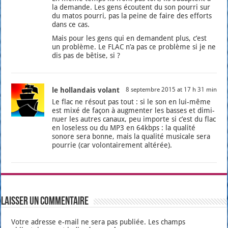
la demande. Les gens écoutent du son pour­ri sur
du matos pour­ri, pas la peine de faire des efforts
dans ce cas.
Mais pour les gens qui en demandent plus, c’est
un pro­blème. Le FLAC n’a pas ce pro­blème si je ne
dis pas de bêtise, si ?
le hollandais volant
8 septembre 2015 at 17 h 31 min
Le flac ne résout pas tout : si le son en lui-même
est mixé de façon à aug­men­ter les basses et dimi­
nuer les autres canaux, peu importe si c’est du flac
en lose­less ou du MP3 en 64kbps : la qua­li­té
sonore sera bonne, mais la qua­li­té musi­cale sera
pour­rie (car volon­tai­re­ment alté­rée).
Laisser un commentaire
Votre adresse e-mail ne sera pas publiée.
Les champs