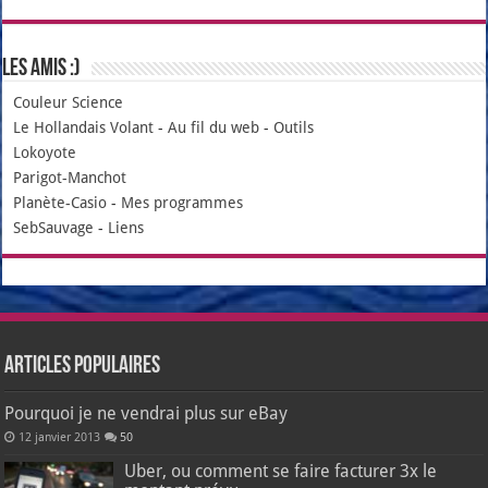
Les amis :)
Couleur Science
Le Hollandais Volant
-
Au fil du web
-
Outils
Lokoyote
Parigot-Manchot
Planète-Casio
-
Mes programmes
SebSauvage
-
Liens
Articles populaires
Pourquoi je ne vendrai plus sur eBay
12 janvier 2013
50
Uber, ou comment se faire facturer 3x le