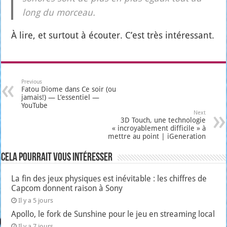
long du mor­ceau.
À lire, et sur­tout à écou­ter. C’est très inté­res­sant.
Previous
Fatou Diome dans Ce soir (ou
jamais!) — L’essentiel —
YouTube
Next
3D Touch, une technologie
« incroyablement difficile » à
mettre au point | iGeneration
Cela pourrait vous intéresser
La fin des jeux physiques est inévitable : les chiffres de
Capcom donnent raison à Sony
Il y a 5 jours
Apollo, le fork de Sunshine pour le jeu en streaming local
Il y a 7 jours