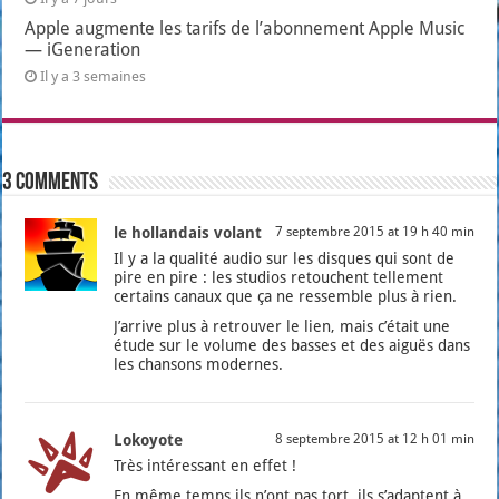
Apple augmente les tarifs de l’abonnement Apple Music
— iGeneration
Il y a 3 semaines
3 comments
le hollandais volant
7 septembre 2015 at 19 h 40 min
Il y a la qua­li­té audio sur les disques qui sont de
pire en pire : les stu­dios retouchent tel­le­ment
cer­tains canaux que ça ne res­semble plus à rien.
J’arrive plus à retrou­ver le lien, mais c’était une
étude sur le volume des basses et des aiguës dans
les chan­sons modernes.
Lokoyote
8 septembre 2015 at 12 h 01 min
Très inté­res­sant en effet !
En même temps ils n’ont pas tort, ils s’a­daptent à