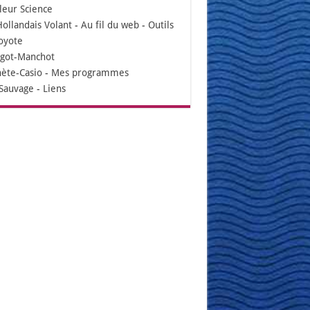
leur Science
Hollandais Volant
-
Au fil du web
-
Outils
oyote
igot-Manchot
nète-Casio
-
Mes programmes
Sauvage
-
Liens