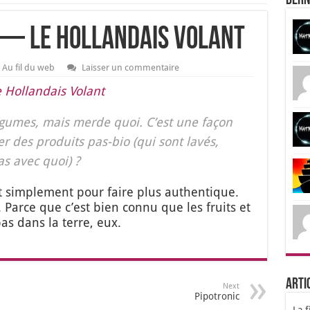
Dern
o — Le Hollandais Volant
Au fil du web
Laisser un commentaire
Hol­lan­dais Volant
 légumes, mais merde quoi. C’est une façon
er des pro­duits pas-bio (qui sont lavés,
as avec quoi) ?
t sim­ple­ment pour faire plus authen­tique.
. Parce que c’est bien connu que les fruits et
s dans la terre, eux.
Arti
Next
Pipotronic