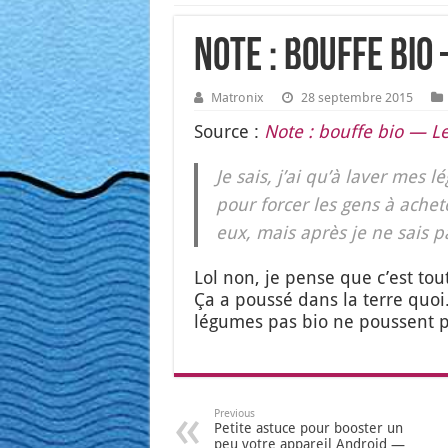
Note : bouffe bi
Matronix
28 septembre 2015
Source :
Note : bouffe bio — Le 
Je sais, j’ai qu’à laver mes
pour for­cer les gens à ache­t
eux, mais après je ne sais p
Lol non, je pense que c’est tou
Ça a pous­sé dans la terre quoi
légumes pas bio ne poussent pa
Previous
Petite astuce pour booster un
peu votre appareil Android —