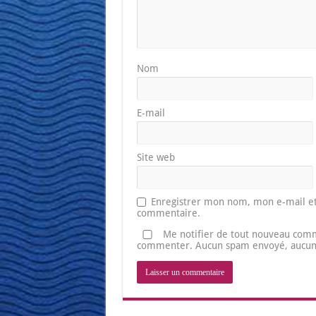
Nom
E-mail
Site web
Enregistrer mon nom, mon e-mail et
commentaire.
Me notifier de tout nouveau comm
commenter. Aucun spam envoyé, aucune 