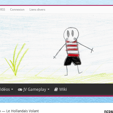
 RSS
Connexion
Liens divers
idéos
JV Gameplay
Wiki
o — Le Hollandais Volant