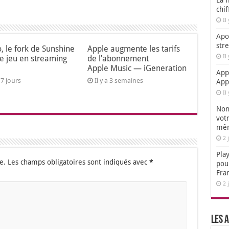
La f
chi
Il
Apol
str
o, le fork de Sunshine
Apple augmente les tarifs
Il
le jeu en streaming
de l’abonnement
Apple Music — iGeneration
App
a 7 jours
Il y a 3 semaines
App
Il
Non,
votr
mêm
2 
Play
e.
Les champs obligatoires sont indiqués avec
*
pou
Fra
2 
Les a