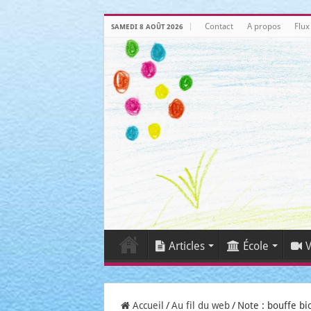
Contact
A propos
Flux
SAMEDI 8 AOÛT 2026
Articles
École
V
Accueil
/
Au fil du web
/
Note : bouffe bi