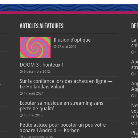
Articles aléatoires
De
Illusion d’optique
La 
ch
27 mai 2016
Il
e
Apo
DOOM 3 : honteux !
str
9 décembre 2012
Il
Sur la confiance lors des achats en ligne —
s
Ap
Le Hollandais Volant
Ap
17 août 2024
I
Ecouter sa musique en streaming sans
Non
perte de qualité
vot
16 mai 2013
mê
2
Petite astuce pour booster un peu votre
appareil Android — Korben
Pla
28 septembre 2015