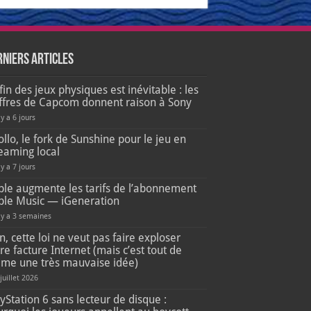
rniers articles
fin des jeux physiques est inévitable : les
iffres de Capcom donnent raison à Sony
 y a 6 jours
llo, le fork de Sunshine pour le jeu en
eaming local
 y a 7 jours
ple augmente les tarifs de l’abonnement
ple Music — iGeneration
l y a 3 semaines
, cette loi ne veut pas faire exploser
re facture Internet (mais c’est tout de
me une très mauvaise idée)
 juillet 2026
yStation 6 sans lecteur de disque :