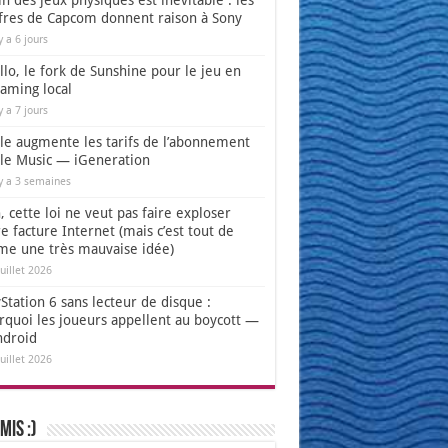
in des jeux physiques est inévitable : les
ffres de Capcom donnent raison à Sony
 y a 6 jours
lo, le fork de Sunshine pour le jeu en
eaming local
 y a 7 jours
le augmente les tarifs de l’abonnement
le Music — iGeneration
 y a 3 semaines
 cette loi ne veut pas faire exploser
e facture Internet (mais c’est tout de
e une très mauvaise idée)
juillet 2026
Station 6 sans lecteur de disque :
rquoi les joueurs appellent au boycott —
ndroid
juillet 2026
mis :)