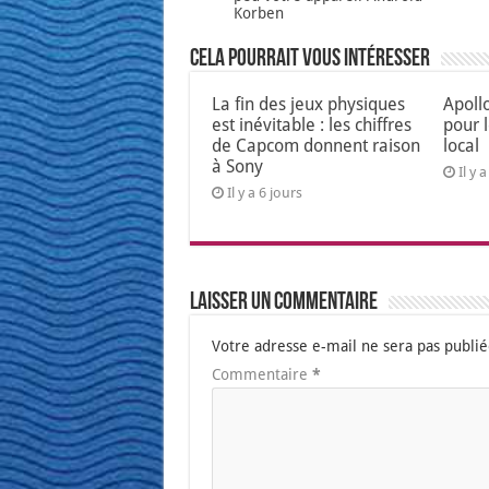
Korben
Cela pourrait vous intéresser
La fin des jeux physiques
Apoll
est inévitable : les chiffres
pour 
de Capcom donnent raison
local
à Sony
Il y 
Il y a 6 jours
Laisser un commentaire
Votre adresse e-mail ne sera pas publié
Commentaire
*