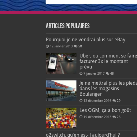
Articles populaires
Pourquoi je ne vendrai plus sur eBay
12 janvier 2013
50
Uber, ou comment se fair
facturer 3x le montant
prévu
7 janvier 2017
48
Je ne mettrai plus les pied
dans les magasins
Boulanger
13 décembre 2016
29
Les OGM, ça a bon goût
19 décembre 2013
26
o2switch, qu’en est-il aujourd’hui ?