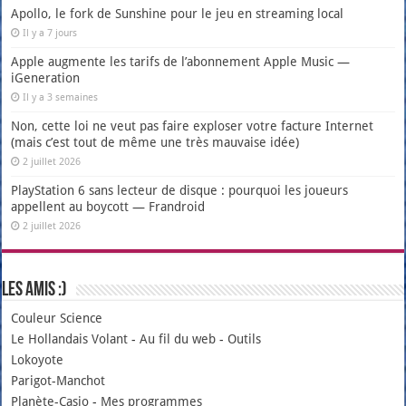
Apollo, le fork de Sunshine pour le jeu en streaming local
Il y a 7 jours
Apple augmente les tarifs de l’abonnement Apple Music —
iGeneration
Il y a 3 semaines
Non, cette loi ne veut pas faire exploser votre facture Internet
(mais c’est tout de même une très mauvaise idée)
2 juillet 2026
PlayStation 6 sans lecteur de disque : pourquoi les joueurs
appellent au boycott — Frandroid
2 juillet 2026
Les amis :)
Couleur Science
Le Hollandais Volant
-
Au fil du web
-
Outils
Lokoyote
Parigot-Manchot
Planète-Casio
-
Mes programmes