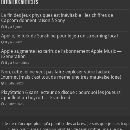
Derniers articles
La fin des jeux physiques est inévitable : les chiffres de
Capcom donnent raison à Sony
Il y a 5 jours
Apollo, le fork de Sunshine pour le jeu en streaming local
Il y a 7 jours
Apple augmente les tarifs de l’abonnement Apple Music —
iGeneration
Il y a 3 semaines
Non, cette loi ne veut pas faire exploser votre facture
Internet (mais c’est tout de même une très mauvaise idée)
2 juillet 2026
PlayStation 6 sans lecteur de disque : pourquoi les joueurs
appellent au boycott — Frandroid
2 juillet 2026
« Je ne m'occupe plus qu'à planter des arbres. Je sais que je suis trop
vieux pour jamais pouvoir profiter de leur ombre, mais je ne