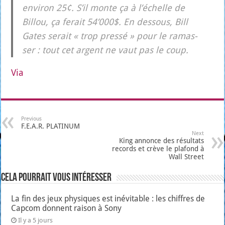
envi­ron 25¢. S’il monte ça à l’échelle de
Billou, ça ferait 54’000$. En des­sous, Bill
Gates serait « trop pres­sé » pour le ramas­
ser : tout cet argent ne vaut pas le coup.
Via
Previous
F.E.A.R. PLATINUM
Next
King annonce des résultats
records et crève le plafond à
Wall Street
Cela pourrait vous intéresser
La fin des jeux physiques est inévitable : les chiffres de
Capcom donnent raison à Sony
Il y a 5 jours