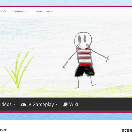
 RSS
Connexion
Liens divers
idéos
JV Gameplay
Wiki
usée