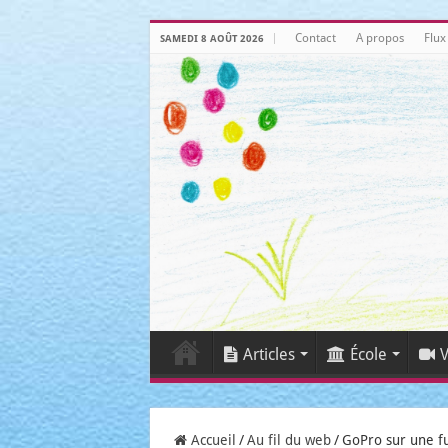
Contact
A propos
Flux
SAMEDI 8 AOÛT 2026
Articles
École
V
Accueil
/
Au fil du web
/
GoPro sur une f