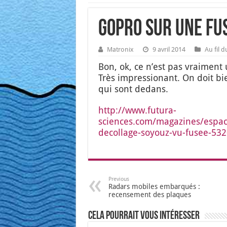
GoPro sur une fu
Matronix
9 avril 2014
Au fil 
Bon, ok, ce n’est pas vrai­ment
Très impres­sio­nant. On doit 
qui sont dedans.
http://www.futura-
sciences.com/magazines/espace
decollage-soyouz-vu-fusee-53
Previous
Radars mobiles embarqués :
recensement des plaques
Cela pourrait vous intéresser