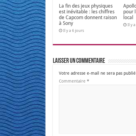
La fin des jeux physiques
Apoll
est inévitable : les chiffres
pour 
de Capcom donnent raison
local
à Sony
Il y
Il y a 6 jours
Laisser un commentaire
Votre adresse e-mail ne sera pas publié
Commentaire
*