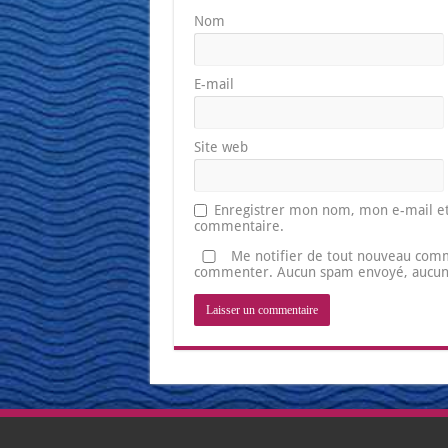
Nom
E-mail
Site web
Enregistrer mon nom, mon e-mail et
commentaire.
Me notifier de tout nouveau comm
commenter. Aucun spam envoyé, aucune 