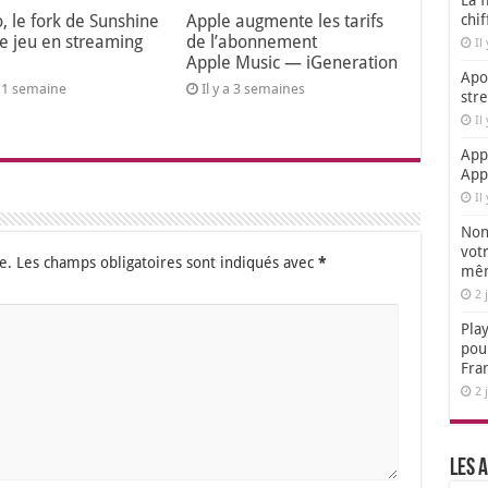
La f
o, le fork de Sunshine
Apple augmente les tarifs
chi
le jeu en streaming
de l’abonnement
Il
Apple Music — iGeneration
Apol
 a 1 semaine
Il y a 3 semaines
str
Il
App
App
Il
Non,
votr
e.
Les champs obligatoires sont indiqués avec
*
mêm
2 
Play
pou
Fra
2 
Les a