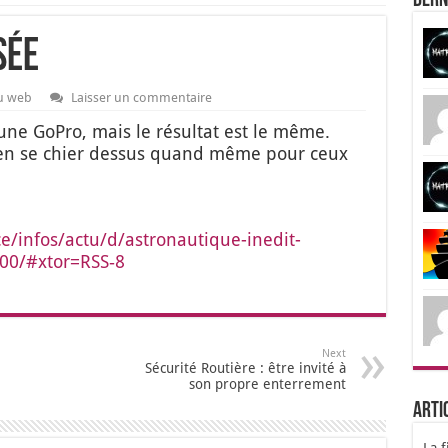
Dern
sée
du web
Laisser un commentaire
 une GoPro, mais le résul­tat est le même.
bien se chier des­sus quand même pour ceux
/infos/actu/d/astronautique-inedit-
200/#xtor=RSS‑8
Next
Sécurité Routière : être invité à
son propre enterrement
Arti