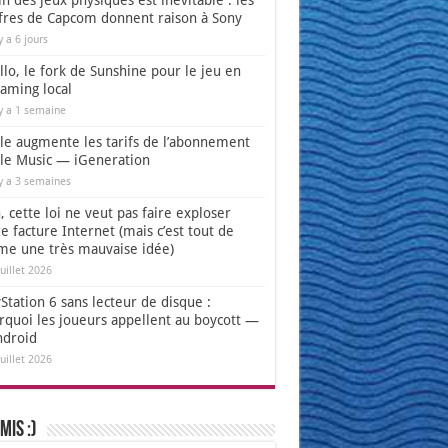
in des jeux physiques est inévitable : les
ffres de Capcom donnent raison à Sony
 y a 6 jours
lo, le fork de Sunshine pour le jeu en
eaming local
 y a 1 semaine
le augmente les tarifs de l’abonnement
le Music — iGeneration
 y a 3 semaines
 cette loi ne veut pas faire exploser
e facture Internet (mais c’est tout de
e une très mauvaise idée)
juillet 2026
Station 6 sans lecteur de disque :
rquoi les joueurs appellent au boycott —
ndroid
juillet 2026
mis :)