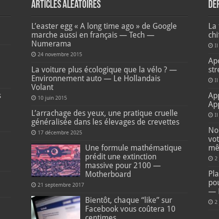
Articles aléatoires
De
L’easter egg « A long time ago » de Google
La 
marche aussi en français — Tech —
ch
Numerama
Il
e
24 novembre 2015
Apo
La voiture plus écologique que la vélo ? —
str
Environnement auto — Le Hollandais
I
Volant
s
Ap
10 juin 2015
Ap
L’arrachage des yeux, une pratique cruelle
I
généralisée dans les élevages de crevettes
Non
17 décembre 2025
vot
Une formule mathématique
mê
prédit une extinction
2
massive pour 2100 —
Pla
Motherboard
pou
21 septembre 2017
— 
Bientôt, chaque “like” sur
2
Facebook vous coûtera 10
centimes