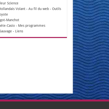
leur Science
Hollandais Volant
-
Au fil du web
-
Outils
oyote
igot-Manchot
nète-Casio
-
Mes programmes
Sauvage
-
Liens