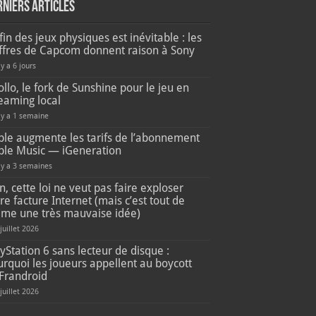
rniers articles
fin des jeux physiques est inévitable : les
iffres de Capcom donnent raison à Sony
 y a 6 jours
llo, le fork de Sunshine pour le jeu en
eaming local
l y a 1 semaine
ple augmente les tarifs de l’abonnement
ple Music — iGeneration
l y a 3 semaines
, cette loi ne veut pas faire exploser
re facture Internet (mais c’est tout de
me une très mauvaise idée)
 juillet 2026
yStation 6 sans lecteur de disque :
rquoi les joueurs appellent au boycott
Frandroid
 juillet 2026