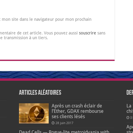
 mon site dans le navigateur pour mon prochain
entaire de cet article. Vous pouvez aussi
souscrire
sans
transmission à un tiers.
Articles aléatoires
De
Après un crash éclair de
La 
l’Ether, GDAX rembourse
ch
ses clients lésés
Il
e
28 juin 2017
Apo
Dead Cells — Rogue-lite metroidvania with
str