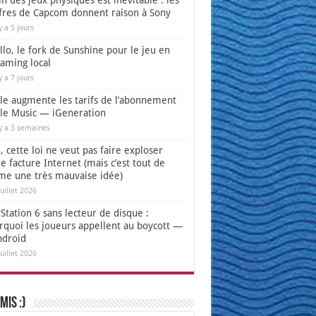
in des jeux physiques est inévitable : les
ffres de Capcom donnent raison à Sony
 y a 5 jours
lo, le fork de Sunshine pour le jeu en
eaming local
 y a 7 jours
le augmente les tarifs de l’abonnement
le Music — iGeneration
 y a 3 semaines
 cette loi ne veut pas faire exploser
e facture Internet (mais c’est tout de
e une très mauvaise idée)
juillet 2026
Station 6 sans lecteur de disque :
rquoi les joueurs appellent au boycott —
ndroid
juillet 2026
mis :)