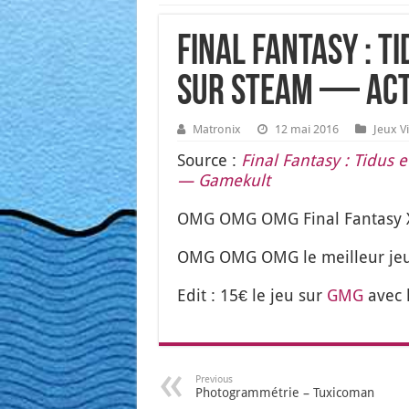
Final Fantasy : T
sur Steam — Ac
Matronix
12 mai 2016
Jeux V
Source :
Final Fan­ta­sy : Tidu
— Game­kult
OMG OMG OMG Final Fan­ta­sy X, 
OMG OMG OMG le meilleur jeu 
Edit : 15€ le jeu sur
GMG
avec 
Previous
Photogrammétrie – Tuxicoman