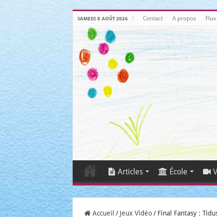
Contact
A propos
Flux
SAMEDI 8 AOÛT 2026
Articles
École
V
Accueil
/
Jeux Vidéo
/
Final Fantasy : Ti