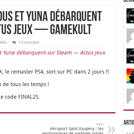
Dern
idus et Yuna débarquent
tus jeux — Gamekult
idéo
1 Comment
s et Yuna débarquent sur Steam — Actus jeux
le remas­ter PS4, sort sur PC dans 2 jours !!
de tous les temps !
le code FINAL25.
Arti
Next
Aéroport Saint-Exupéry : les
gestionnaires de parkings privés