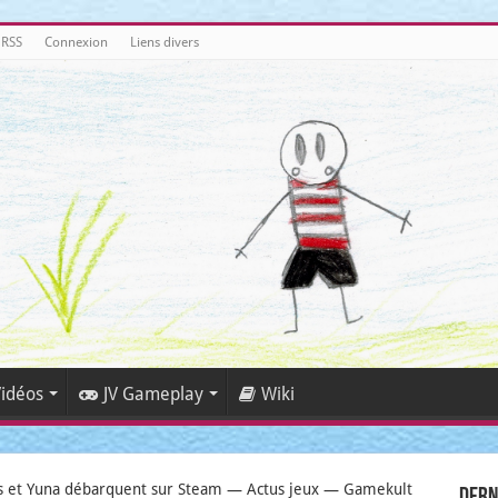
 RSS
Connexion
Liens divers
idéos
JV Gameplay
Wiki
dus et Yuna débarquent sur Steam — Actus jeux — Gamekult