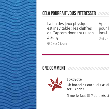
Cela pourrait vous intéresser
La fin des jeux physiques
Apoll
est inévitable : les chiffres
pour 
de Capcom donnent raison
local
à Sony
Il y 
Il y a 5 jours
One comment
Lokoyote
Oh bor­del ! Pour­quoi t’as di
ser ! Ahah !
Il me le faut !!! (*doit résis­t