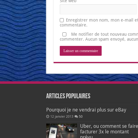
Site web
Enregistrer mon nom, mon e-mail et
commentaire.
Me notifier de tout nouveau comm
commenter. Aucun spam envoyé, aucune 
Articles populaires
Pourquoi je ne vendrai plus sur eBay
12 janvier 2013
50
Uber, ou comment se fair
facturer 3x le montant
prévu