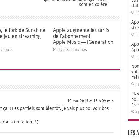
La f
sont en colère
chi
Il
Apol
str
o, le fork de Sunshine
Apple augmente les tarifs
Il
le jeu en streaming
de l’abonnement
Apple Music — iGeneration
App
a 7 jours
Il y a 3 semaines
App
Il
Non,
votr
mêm
2 
Play
pou
10 mai 2016 at 15 h 09 min
Fra
t ça !! Les par­tiels sont bien­tôt, je vais plus pou­voir bos­
2 
er à la ten­ta­tion !*)
Les a