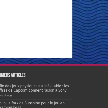
rniers articles
fin des jeux physiques est inévitable : les
iffres de Capcom donnent raison à Sony
 y a 5 jours
llo, le fork de Sunshine pour le jeu en
eaming local