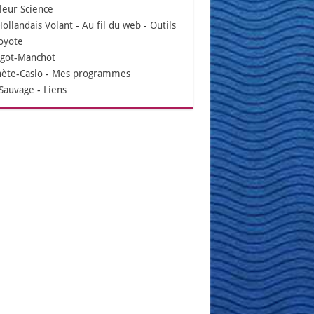
leur Science
Hollandais Volant
-
Au fil du web
-
Outils
oyote
igot-Manchot
nète-Casio
-
Mes programmes
Sauvage
-
Liens