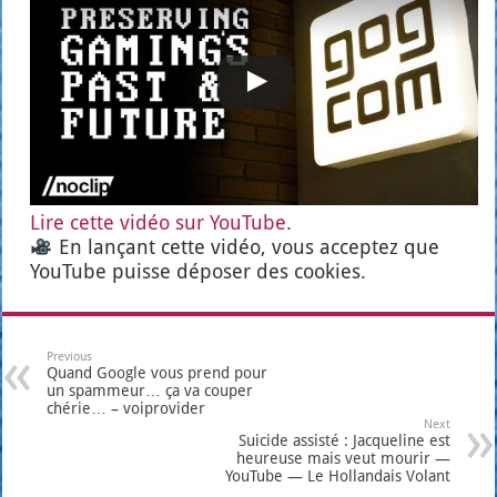
Lire cette vidéo sur You­Tube
.
En lan­çant cette vidéo, vous accep­tez que
You­Tube puisse dépo­ser des cookies.
Previous
Quand Google vous prend pour
un spammeur… ça va couper
chérie… – voiprovider
Next
Suicide assisté : Jacqueline est
heureuse mais veut mourir —
YouTube — Le Hollandais Volant