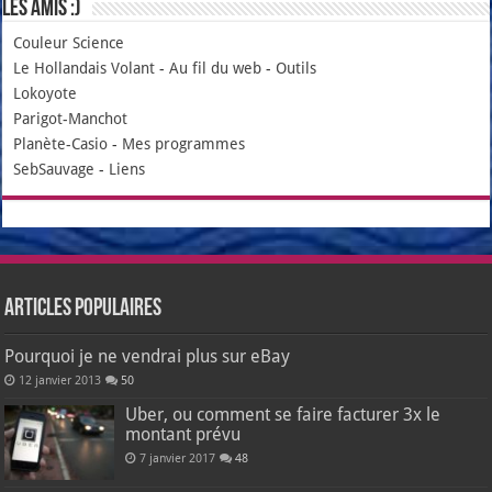
Les amis :)
Couleur Science
Le Hollandais Volant
-
Au fil du web
-
Outils
Lokoyote
Parigot-Manchot
Planète-Casio
-
Mes programmes
SebSauvage
-
Liens
Articles populaires
Pourquoi je ne vendrai plus sur eBay
12 janvier 2013
50
Uber, ou comment se faire facturer 3x le
montant prévu
7 janvier 2017
48