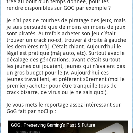
free au bout d’un temps don­née, pour les
rendre dis­po­nibles sur GOG par exemple ?
Je n’ai pas de courbes de pira­tage des jeux, mais
je suis per­sua­dé que de moins en moins de jeux
sont pira­tés. Autre­fois ache­ter son jeu c’é­tait
trou­ver un crack no-cd, trou­ver à droite à gauche
les der­nières màj. C’é­tait chiant. Aujourd’­hui le
légal est pra­tique (màj auto, etc). Sur­tout avec le
déca­lage des géné­ra­tions, avant c’é­tait sur­tout
les jeunes qui jouaient, jeunes qui n’a­vaient pas
un gros bud­get pour le JV. Aujourd’­hui ces
jeunes tra­vaillent, et pré­fèrent sûre­ment (moi le
pre­mier) ache­ter pour être tran­quille (pas de
crack bizarre, de virus ou je ne sais quoi).
Je vous mets le repor­tage assez inté­res­sant sur
GoG fait par noClip :
GOG : Pre­ser­ving Gaming’s Past & Future