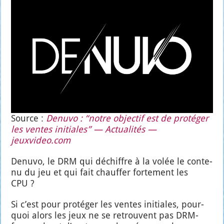
Source :
Denu­vo : “notre objec­tif est de pro­té­ger
les ventes ini­tiales” — Actua­li­tés —
jeuxvideo.com
Denu­vo, le DRM qui déchiffre à la volée le conte­
nu du jeu et qui fait chauf­fer for­te­ment les
CPU ?
Si c’est pour pro­té­ger les ventes ini­tiales, pour­
quoi alors les jeux ne se retrouvent pas DRM-