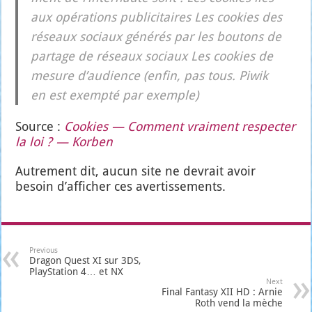
aux opé­ra­tions publi­ci­taires Les cookies des
réseaux sociaux géné­rés par les bou­tons de
par­tage de réseaux sociaux Les cookies de
mesure d’au­dience (enfin, pas tous. Piwik
en est exemp­té par exemple)
Source :
Cookies — Com­ment vrai­ment res­pec­ter
la loi ? — Kor­ben
Autre­ment dit, aucun site ne devrait avoir
besoin d’af­fi­cher ces aver­tis­se­ments.
Previous
Dragon Quest XI sur 3DS,
PlayStation 4… et NX
Next
Final Fantasy XII HD : Arnie
Roth vend la mèche