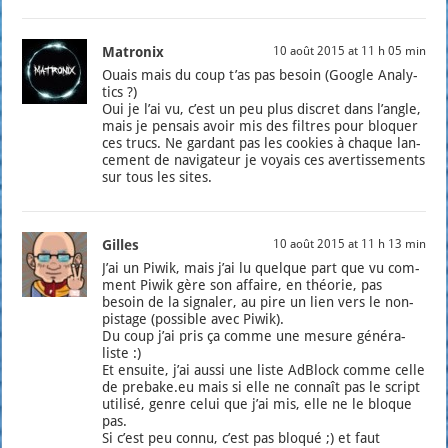
Matronix
10 août 2015 at 11 h 05 min
Ouais mais du coup t’as pas besoin (Google Ana­ly­
tics ?)
Oui je l’ai vu, c’est un peu plus dis­cret dans l’angle,
mais je pen­sais avoir mis des filtres pour blo­quer
ces trucs. Ne gar­dant pas les cookies à chaque lan­
ce­ment de navi­ga­teur je voyais ces aver­tis­se­ments
sur tous les sites.
Gilles
10 août 2015 at 11 h 13 min
J’ai un Piwik, mais j’ai lu quelque part que vu com­
ment Piwik gère son affaire, en théo­rie, pas
besoin de la signa­ler, au pire un lien vers le non-
pis­tage (pos­sible avec Piwik).
Du coup j’ai pris ça comme une mesure géné­ra­
liste :)
Et ensuite, j’ai aus­si une liste AdBlock comme celle
de prebake.eu mais si elle ne connaît pas le script
uti­li­sé, genre celui que j’ai mis, elle ne le bloque
pas.
Si c’est peu connu, c’est pas blo­qué ;) et faut