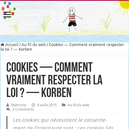
Accueil
/
Au fil du web
/
Cookies — Comment vraiment respecter
la loi ? — Korben
Cookies — Comment
vraiment respecter la
loi ? — Korben
Matronix
9 août 2015
Au fil du web
3 Comments
Les cookies qui néces­sitent le consen­te­
ment de l’in­ter­naute sont : Les cookies liés