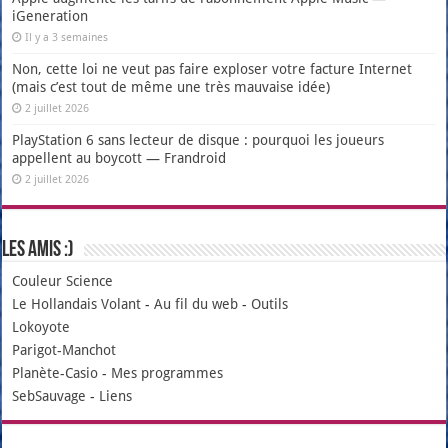
iGeneration
Il y a 3 semaines
Non, cette loi ne veut pas faire exploser votre facture Internet
(mais c’est tout de même une très mauvaise idée)
2 juillet 2026
PlayStation 6 sans lecteur de disque : pourquoi les joueurs
appellent au boycott — Frandroid
2 juillet 2026
Les amis :)
Couleur Science
Le Hollandais Volant
-
Au fil du web
-
Outils
Lokoyote
Parigot-Manchot
Planète-Casio
-
Mes programmes
SebSauvage
-
Liens