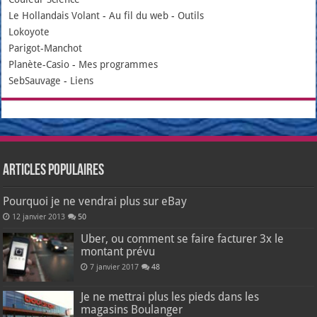
Le Hollandais Volant
-
Au fil du web
-
Outils
Lokoyote
Parigot-Manchot
Planète-Casio
-
Mes programmes
SebSauvage
-
Liens
Articles populaires
Pourquoi je ne vendrai plus sur eBay
12 janvier 2013
50
Uber, ou comment se faire facturer 3x le
montant prévu
7 janvier 2017
48
Je ne mettrai plus les pieds dans les
magasins Boulanger