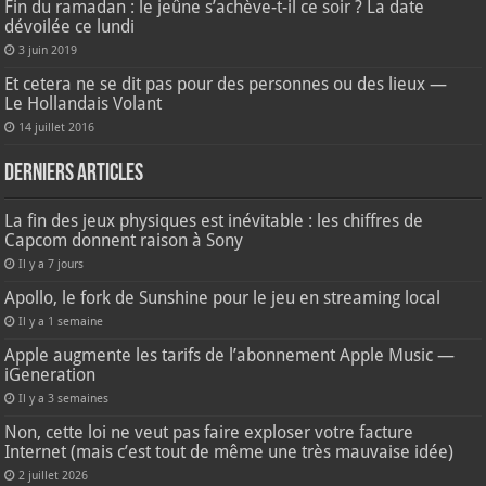
Fin du ramadan : le jeûne s’achève-t-il ce soir ? La date
dévoilée ce lundi
3 juin 2019
Et cetera ne se dit pas pour des personnes ou des lieux —
Le Hollandais Volant
14 juillet 2016
Derniers articles
La fin des jeux physiques est inévitable : les chiffres de
Capcom donnent raison à Sony
Il y a 7 jours
Apollo, le fork de Sunshine pour le jeu en streaming local
Il y a 1 semaine
Apple augmente les tarifs de l’abonnement Apple Music —
iGeneration
Il y a 3 semaines
Non, cette loi ne veut pas faire exploser votre facture
Internet (mais c’est tout de même une très mauvaise idée)
2 juillet 2026