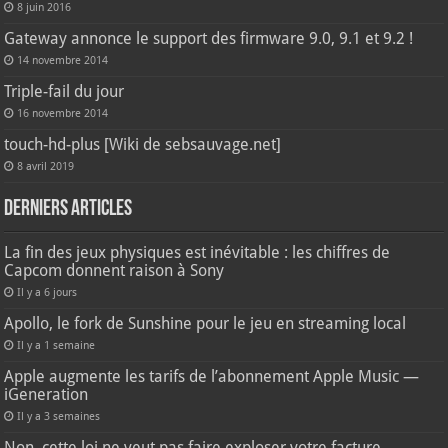
8 juin 2016
Gateway annonce le support des firmware 9.0, 9.1 et 9.2 !
14 novembre 2014
Triple-fail du jour
16 novembre 2014
touch-hd-plus [Wiki de sebsauvage.net]
8 avril 2019
Derniers articles
La fin des jeux physiques est inévitable : les chiffres de
Capcom donnent raison à Sony
Il y a 6 jours
Apollo, le fork de Sunshine pour le jeu en streaming local
Il y a 1 semaine
Apple augmente les tarifs de l’abonnement Apple Music —
iGeneration
Il y a 3 semaines
Non, cette loi ne veut pas faire exploser votre facture