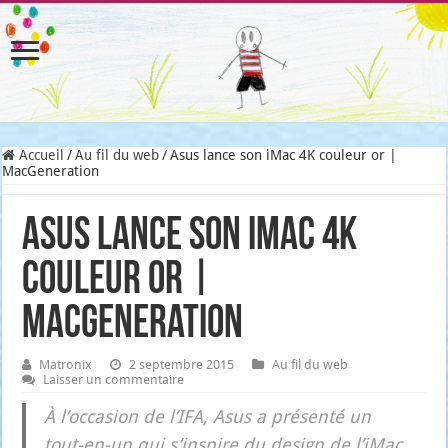
Accueil
/
Au fil du web
/
Asus lance son iMac 4K couleur or |
MacGeneration
Asus lance son iMac 4K
couleur or |
MacGeneration
Matronix
2 septembre 2015
Au fil du web
Laisser un commentaire
À l’oc­ca­sion de l’I­FA, Asus a pré­sen­té un
tout-en-un qui s’ins­pire du desi­gn de l’i­Mac