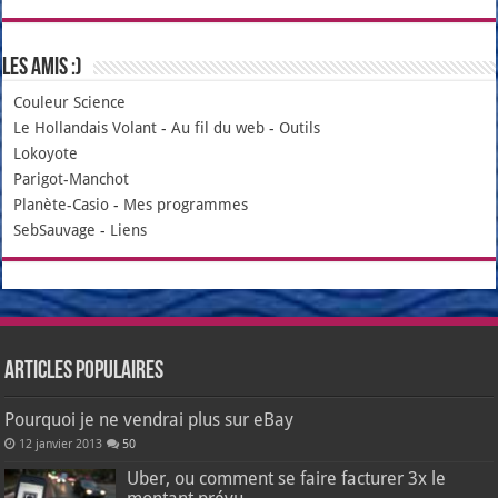
Les amis :)
Couleur Science
Le Hollandais Volant
-
Au fil du web
-
Outils
Lokoyote
Parigot-Manchot
Planète-Casio
-
Mes programmes
SebSauvage
-
Liens
Articles populaires
Pourquoi je ne vendrai plus sur eBay
12 janvier 2013
50
Uber, ou comment se faire facturer 3x le