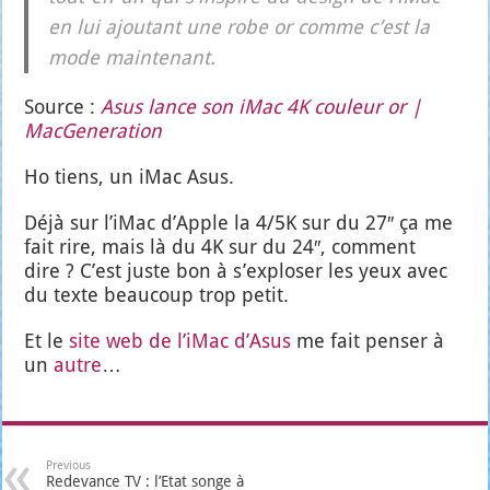
en lui ajou­tant une robe or comme c’est la
mode main­te­nant.
Source :
Asus lance son iMac 4K cou­leur or |
Mac­Ge­ne­ra­tion
Ho tiens, un iMac Asus.
Déjà sur l’i­Mac d’Apple la 4/5K sur du 27″ ça me
fait rire, mais là du 4K sur du 24″, com­ment
dire ? C’est juste bon à s’ex­plo­ser les yeux avec
du texte beau­coup trop petit.
Et le
site web de l’i­Mac d’A­sus
me fait pen­ser à
un
autre
…
Previous
Redevance TV : l’Etat songe à