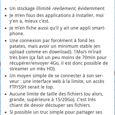
Un sto­ckage illi­mi­té
réel­le­ment
, évi­dem­ment
Je m’en fous des appli­ca­tions à ins­tal­ler, moi
y’en a, mieux c’est.
Je m’en fiche aus­si qu’il y ait une appli smart­
phone.
Une connexion par for­cé­ment à fond les
patates, mais avoir un mini­mum stable (en
upload comme en down­load). 1Mo/s m’irait
très bien (ça fait un peu moins de 70min pour
récupérer/envoyer 4Go, il est donc pos­sible de
strea­mer un mkv HD).
Un moyen simple de se connec­ter à son ser­
veur : une inter­face web à la limite, un accès
FTP/SSH serait le top.
Aucune limite de taille des fichiers (ou alors,
grande, supé­rieure à 15/20Go). C’est très
chiant de devoir décou­per ses fichiers.
Si pos­sible un truc simple pour par­ta­ger ses