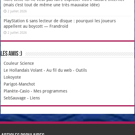
(mais c’est tout de même une très mauvaise idée)
2 juillet 2026
PlayStation 6 sans lecteur de disque : pourquoi les joueurs
appellent au boycott — Frandroid
2 juillet 2026
Les amis :)
Couleur Science
Le Hollandais Volant
-
Au fil du web
-
Outils
Lokoyote
Parigot-Manchot
Planète-Casio
-
Mes programmes
SebSauvage
-
Liens