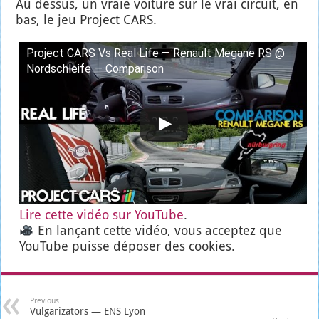
Au des­sus, un vraie voi­ture sur le vrai cir­cuit, en
bas, le jeu Pro­ject CARS.
Pro­ject CARS Vs Real Life — Renault Megane RS @
Nord­schleife — Com­pa­ri­son
Lire cette vidéo sur You­Tube
.
En lan­çant cette vidéo, vous accep­tez que
You­Tube puisse dépo­ser des cookies.
Previous
Vulgarizators — ENS Lyon