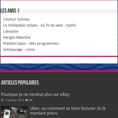
Les amis :)
Couleur Science
Le Hollandais Volant
-
Au fil du web
-
Outils
Lokoyote
Parigot-Manchot
Planète-Casio
-
Mes programmes
SebSauvage
-
Liens
Articles populaires
Pourquoi je ne vendrai plus sur eBay
12 janvier 2013
50
Uber, ou comment se faire facturer 3x le
montant prévu