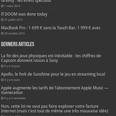
Gravity : les effets spéciaux
1 mars 2014
If DOOM was done today
21 juillet 2013
MacBook Pro : 1 699 € sans la Touch Bar, 1 999 € avec
30 octobre 2016
Derniers articles
La fin des jeux physiques est inévitable : les chiffres de
Capcom donnent raison à Sony
Il y a 4 jours
Apollo, le fork de Sunshine pour le jeu en streaming local
Il y a 6 jours
Apple augmente les tarifs de l’abonnement Apple Music —
iGeneration
Il y a 3 semaines
Non, cette loi ne veut pas faire exploser votre facture
Internet (mais c’est tout de même une très mauvaise idée)