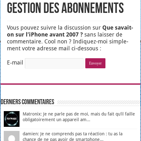
Gestion des abonnements
Vous pou­vez suivre la dis­cus­sion sur
Que savait-
on sur l’i­Phone avant 2007 ?
sans lais­ser de
com­men­taire. Cool non ? Indi­quez-moi sim­ple­
ment votre adresse mail ci-des­sous :
E‑mail
Derniers Commentaires
Matronix: Je ne parle pas de moi, mais du fait qu’il faille
obligatoirement un appareil am...
damien: Je ne comprends pas ta réaction : tu as la
chance de ne pas avoir de smartphone...