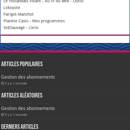
Le Hollandais Volant
-
Au fil du web
-
Outils
Lokoyote
Parigot-Manchot
Planète-Casio
-
Mes programmes
SebSauvage
-
Liens
Articles populaires
Gestion des abonnements
Il y a 1 seconde
Articles aléatoires
Gestion des abonnements
Il y a 1 seconde
Derniers articles