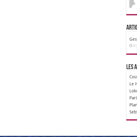
Arti
Ges
Il
Les a
Cou
Le 
Lok
Par
Pla
Seb