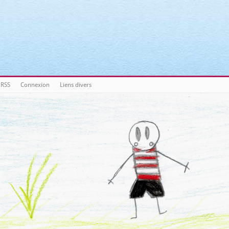
nts/3a3c8cae3088c621098b274e6da68c7c/sites/matronix.fr/wp-inc
nts/3a3c8cae3088c621098b274e6da68c7c/sites/matronix.fr/wp-inc
nts/3a3c8cae3088c621098b274e6da68c7c/sites/matronix.fr/wp-inc
nts/3a3c8cae3088c621098b274e6da68c7c/sites/matronix.fr/wp-inc
 RSS
Connexion
Liens divers