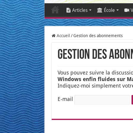
Articles
École
V
Accueil
/
Gestion des abonnements
Gestion des abo
Vous pou­vez suivre la dis­cus­s
Win­dows enfin fluides sur M
Indi­quez-moi sim­ple­ment votr
E‑mail