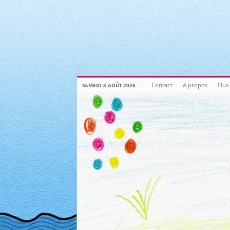
Warning
: Attempt to read property "post_type" on null in
/home/clie
Warning
: Attempt to read property "post_type" on null in
/home/clie
Warning
: Attempt to read property "post_type" on null in
/home/clie
Warning
: Attempt to read property "post_type" on null in
/home/clie
Contact
A propos
Flux
SAMEDI 8 AOÛT 2026