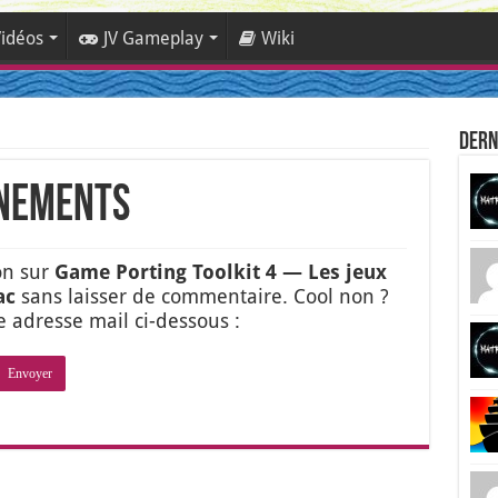
idéos
JV Gameplay
Wiki
Dern
nnements
ion sur
Game Por­ting Tool­kit 4 — Les jeux
ac
sans lais­ser de com­men­taire. Cool non ?
e adresse mail ci-des­sous :