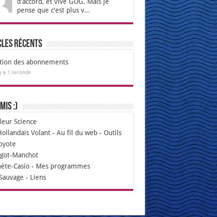
d'accord, et vive GOG. Mais je
pense que c'est plus v...
cles récents
tion des abonnements
 y a 1 seconde
mis :)
leur Science
Hollandais Volant
-
Au fil du web
-
Outils
oyote
igot-Manchot
nète-Casio
-
Mes programmes
Sauvage
-
Liens