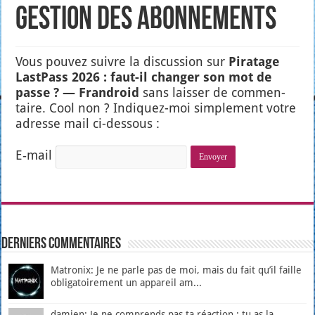
Gestion des abonnements
Vous pou­vez suivre la dis­cus­sion sur
Pira­tage
Last­Pass 2026 : faut-il chan­ger son mot de
passe ? — Fran­droid
sans lais­ser de com­men­
taire. Cool non ? Indi­quez-moi sim­ple­ment votre
adresse mail ci-des­sous :
E‑mail
Derniers Commentaires
Matronix: Je ne parle pas de moi, mais du fait qu’il faille
obligatoirement un appareil am...
damien: Je ne comprends pas ta réaction : tu as la