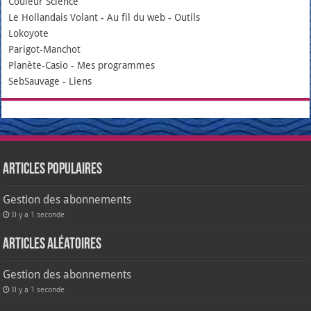
Couleur Science
Le Hollandais Volant
-
Au fil du web
-
Outils
Lokoyote
Parigot-Manchot
Planète-Casio
-
Mes programmes
SebSauvage
-
Liens
Articles populaires
Gestion des abonnements
Il y a 1 seconde
Articles aléatoires
Gestion des abonnements
Il y a 1 seconde