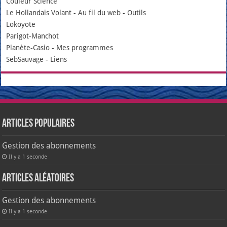
Couleur Science
Le Hollandais Volant
-
Au fil du web
-
Outils
Lokoyote
Parigot-Manchot
Planète-Casio
-
Mes programmes
SebSauvage
-
Liens
Articles populaires
Gestion des abonnements
Il y a 1 seconde
Articles aléatoires
Gestion des abonnements
Il y a 1 seconde