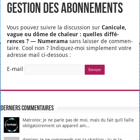
Gestion des abonnements
Vous pou­vez suivre la dis­cus­sion sur
Cani­cule,
vague ou dôme de cha­leur : quelles dif­fé­
rences ? — Nume­ra­ma
sans lais­ser de com­men­
taire. Cool non ? Indi­quez-moi sim­ple­ment votre
adresse mail ci-des­sous :
E‑mail
Derniers Commentaires
Matronix: Je ne parle pas de moi, mais du fait qu’il faille
obligatoirement un appareil am...
damien: Je ne comprends pas ta réaction : tu as la