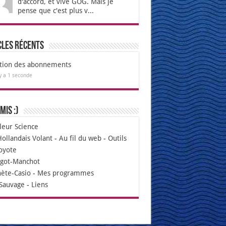
d'accord, et vive GOG. Mais je
pense que c'est plus v...
cles récents
tion des abonnements
 y a 1 seconde
mis :)
leur Science
Hollandais Volant
-
Au fil du web
-
Outils
oyote
igot-Manchot
nète-Casio
-
Mes programmes
Sauvage
-
Liens