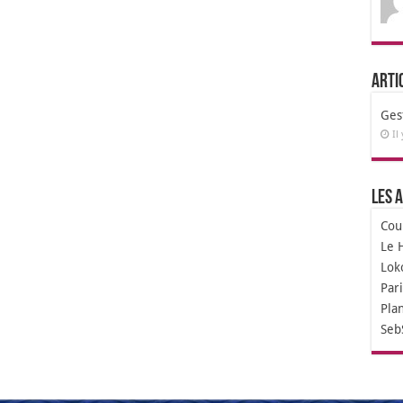
Arti
Ges
Il
Les a
Cou
Le 
Lok
Par
Pla
Seb