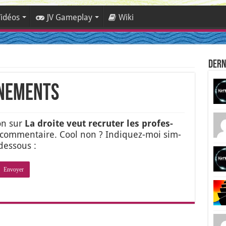
idéos
JV Gameplay
Wiki
Dern
nnements
ion sur
La droite veut recru­ter les pro­fes­
 com­men­taire. Cool non ? Indi­quez-moi sim­
es­sous :