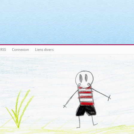
nts/3a3c8cae3088c621098b274e6da68c7c/sites/matronix.fr/wp-inc
nts/3a3c8cae3088c621098b274e6da68c7c/sites/matronix.fr/wp-inc
nts/3a3c8cae3088c621098b274e6da68c7c/sites/matronix.fr/wp-inc
nts/3a3c8cae3088c621098b274e6da68c7c/sites/matronix.fr/wp-inc
 RSS
Connexion
Liens divers