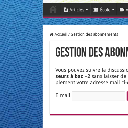
Articles
École
V
Accueil
/
Gestion des abonnements
Gestion des abo
Vous pou­vez suivre la dis­cus­s
seurs à bac +2
sans lais­ser de
ple­ment votre adresse mail ci-d
E‑mail