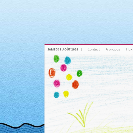
Warning
: Attempt to read property "post_type" on null in
/home/clie
Warning
: Attempt to read property "post_type" on null in
/home/clie
Warning
: Attempt to read property "post_type" on null in
/home/clie
Warning
: Attempt to read property "post_type" on null in
/home/clie
Contact
A propos
Flux
SAMEDI 8 AOÛT 2026