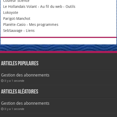
Couleur Science
Le Hollandais Volant
-
Au fil du web
-
Outils
Lokoyote
Parigot-Manchot
Planète-Casio
-
Mes programmes
SebSauvage
-
Liens
Articles populaires
Gestion des abonnements
Il y a 1 seconde
Articles aléatoires
Gestion des abonnements
Il y a 1 seconde