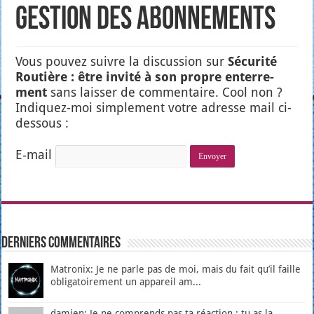
Gestion des abonnements
Vous pou­vez suivre la dis­cus­sion sur
Sécu­ri­té
Rou­tière : être invi­té à son propre enter­re­
ment
sans lais­ser de com­men­taire. Cool non ?
Indi­quez-moi sim­ple­ment votre adresse mail ci-
des­sous :
E‑mail
Derniers Commentaires
Matronix: Je ne parle pas de moi, mais du fait qu’il faille
obligatoirement un appareil am...
damien: Je ne comprends pas ta réaction : tu as la