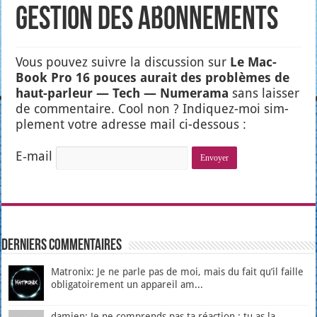
Gestion des abonnements
Vous pou­vez suivre la dis­cus­sion sur
Le Mac­
Book Pro 16 pouces aurait des pro­blèmes de
haut-par­leur — Tech — Nume­ra­ma
sans lais­ser
de com­men­taire. Cool non ? Indi­quez-moi sim­
ple­ment votre adresse mail ci-des­sous :
E‑mail
Derniers Commentaires
Matronix: Je ne parle pas de moi, mais du fait qu’il faille
obligatoirement un appareil am...
damien: Je ne comprends pas ta réaction : tu as la