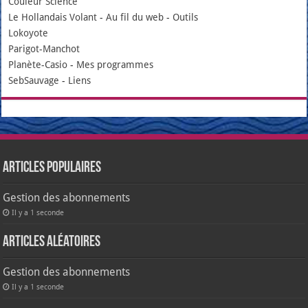
Couleur Science
Le Hollandais Volant
-
Au fil du web
-
Outils
Lokoyote
Parigot-Manchot
Planète-Casio
-
Mes programmes
SebSauvage
-
Liens
Articles populaires
Gestion des abonnements
Il y a 1 seconde
Articles aléatoires
Gestion des abonnements
Il y a 1 seconde