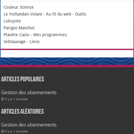
Couleur Science
Le Hollandais Volant
-
Au fil du web
-
Outils
Lokoyote
Parigot-Manchot
Planète-Casio
-
Mes programmes
SebSauvage
-
Liens
Articles populaires
Gestion des abonnements
Il y a 1 seconde
Articles aléatoires
Gestion des abonnements
Il y a 1 seconde