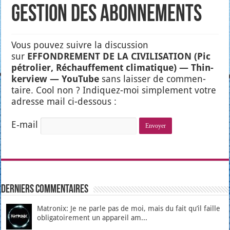
Gestion des abonnements
Vous pou­vez suivre la dis­cus­sion
sur
EFFONDREMENT DE LA CIVILISATION (Pic
pétro­lier, Réchauf­fe­ment cli­ma­tique) — Thin­
ker­view — You­Tube
sans lais­ser de com­men­
taire. Cool non ? Indi­quez-moi sim­ple­ment votre
adresse mail ci-des­sous :
E‑mail
Derniers Commentaires
Matronix: Je ne parle pas de moi, mais du fait qu’il faille
obligatoirement un appareil am...