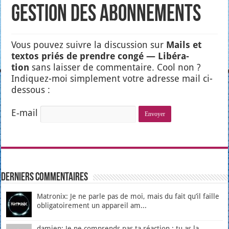
Gestion des abonnements
Vous pou­vez suivre la dis­cus­sion sur
Mails et
tex­tos priés de prendre congé — Libé­ra­
tion
sans lais­ser de com­men­taire. Cool non ?
Indi­quez-moi sim­ple­ment votre adresse mail ci-
des­sous :
E‑mail
Derniers Commentaires
Matronix: Je ne parle pas de moi, mais du fait qu’il faille
obligatoirement un appareil am...
damien: Je ne comprends pas ta réaction : tu as la