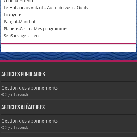
Couleur Science
Le Hollandais Volant
-
Au fil du web
-
Outils
Lokoyote
Parigot-Manchot
Planète-Casio
-
Mes programmes
SebSauvage
-
Liens
Articles populaires
Gestion des abonnements
Il y a 1 seconde
Articles aléatoires
Gestion des abonnements
Il y a 1 seconde